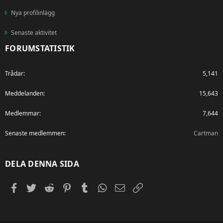
Nya profilinlägg
Senaste aktivitet
FORUMSTATISTIK
Trådar
5,141
Meddelanden
15,643
Medlemmar
7,644
Senaste medlemmen
Cartman
DELA DENNA SIDA
Facebook
Twitter
Reddit
Pinterest
Tumblr
WhatsApp
E-post
Länk