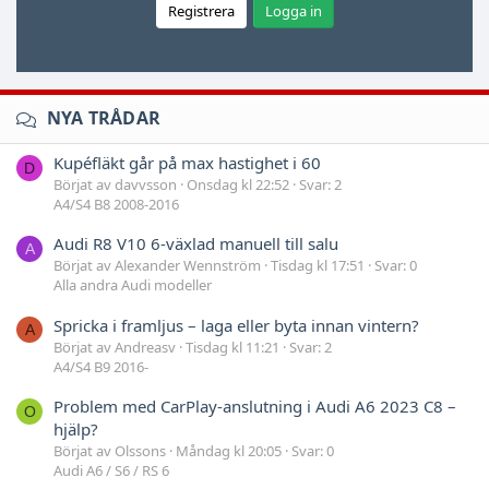
Registrera
Logga in
NYA TRÅDAR
Kupéfläkt går på max hastighet i 60
D
Börjat av davvsson
Onsdag kl 22:52
Svar: 2
A4/S4 B8 2008-2016
Audi R8 V10 6-växlad manuell till salu
A
Börjat av Alexander Wennström
Tisdag kl 17:51
Svar: 0
Alla andra Audi modeller
Spricka i framljus – laga eller byta innan vintern?
A
Börjat av Andreasv
Tisdag kl 11:21
Svar: 2
A4/S4 B9 2016-
Problem med CarPlay-anslutning i Audi A6 2023 C8 –
O
hjälp?
Börjat av Olssons
Måndag kl 20:05
Svar: 0
Audi A6 / S6 / RS 6