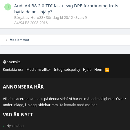
Audi A4 B8 2.0 TDI fast i evig DPF-förbränning trots
H
bytta delar – hjälp?
Börjat av Hero88
Söndag kl 20:12
Svar: 9
A4/S4 B8 2008-2016
Medlemmar
Svenska
Kontakta oss
Medlemsvillkor
Integritetspolicy
Hjälp
Hem
R
S
S
ANNONSERA HÄR
Vill du placera en annons på denna sida? Vi har en mängd möjligheter. Över /
under inlägg, i inlägg, sidebar mm.
Ta kontakt med oss här
VAD ÄR NYTT
Nya inlägg