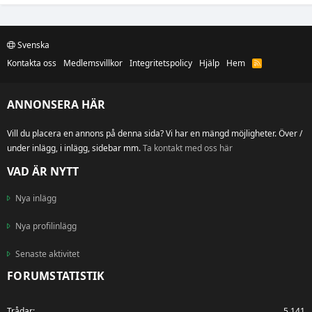
Svenska
Kontakta oss
Medlemsvillkor
Integritetspolicy
Hjälp
Hem
R
S
S
ANNONSERA HÄR
Vill du placera en annons på denna sida? Vi har en mängd möjligheter. Över /
under inlägg, i inlägg, sidebar mm.
Ta kontakt med oss här
VAD ÄR NYTT
Nya inlägg
Nya profilinlägg
Senaste aktivitet
FORUMSTATISTIK
Trådar
5,141