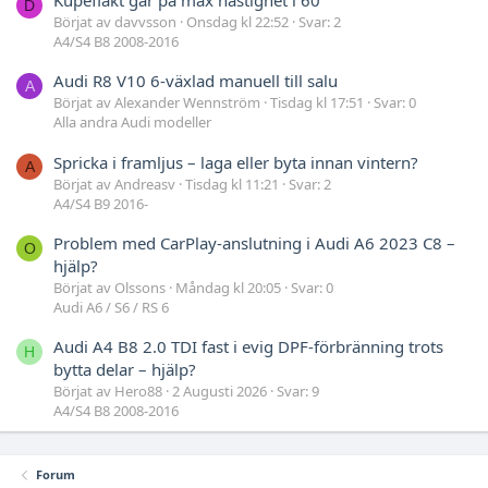
D
Börjat av davvsson
Onsdag kl 22:52
Svar: 2
A4/S4 B8 2008-2016
Audi R8 V10 6-växlad manuell till salu
A
Börjat av Alexander Wennström
Tisdag kl 17:51
Svar: 0
Alla andra Audi modeller
Spricka i framljus – laga eller byta innan vintern?
A
Börjat av Andreasv
Tisdag kl 11:21
Svar: 2
A4/S4 B9 2016-
Problem med CarPlay-anslutning i Audi A6 2023 C8 –
O
hjälp?
Börjat av Olssons
Måndag kl 20:05
Svar: 0
Audi A6 / S6 / RS 6
Audi A4 B8 2.0 TDI fast i evig DPF-förbränning trots
H
bytta delar – hjälp?
Börjat av Hero88
2 Augusti 2026
Svar: 9
A4/S4 B8 2008-2016
Forum