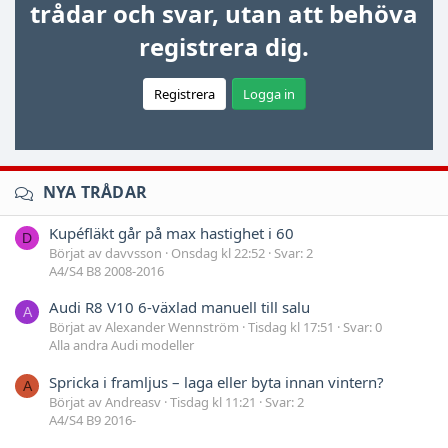
trådar och svar, utan att behöva
registrera dig.
Registrera
Logga in
NYA TRÅDAR
Kupéfläkt går på max hastighet i 60
D
Börjat av davvsson
Onsdag kl 22:52
Svar: 2
A4/S4 B8 2008-2016
Audi R8 V10 6-växlad manuell till salu
A
Börjat av Alexander Wennström
Tisdag kl 17:51
Svar: 0
Alla andra Audi modeller
Spricka i framljus – laga eller byta innan vintern?
A
Börjat av Andreasv
Tisdag kl 11:21
Svar: 2
A4/S4 B9 2016-