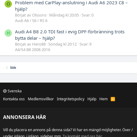
Problem med CarPlay-anslutning i Audi A6 2023 C8 –
O
hjälp?
Börjat av Olssons
Måndag kl 20:05
Svar: 0
Audi A6 / S6 / RS 6
Audi A4 B8 2.0 TDI fast i evig DPF-förbränning trots
H
bytta delar – hjälp?
Börjat av Hero88
Söndag kl 20:12
Svar: 9
A4/S4 B8 2008-2016
Sök
Svenska
Kontakta oss
Medlemsvillkor
Integritetspolicy
Hjälp
Hem
R
S
S
ANNONSERA HÄR
Vill du placera en annons på denna sida? Vi har en mängd möjligheter. Över /
under inlägg, i inlägg, sidebar mm.
Ta kontakt med oss här