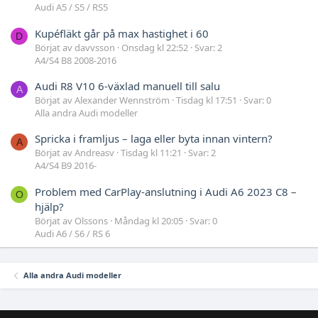
Audi A5 / S5 / RS5
Kupéfläkt går på max hastighet i 60
D
Börjat av davvsson
Onsdag kl 22:52
Svar: 2
A4/S4 B8 2008-2016
Audi R8 V10 6-växlad manuell till salu
A
Börjat av Alexander Wennström
Tisdag kl 17:51
Svar: 0
Alla andra Audi modeller
Spricka i framljus – laga eller byta innan vintern?
A
Börjat av Andreasv
Tisdag kl 11:21
Svar: 2
A4/S4 B9 2016-
Problem med CarPlay-anslutning i Audi A6 2023 C8 –
O
hjälp?
Börjat av Olssons
Måndag kl 20:05
Svar: 0
Audi A6 / S6 / RS 6
Alla andra Audi modeller