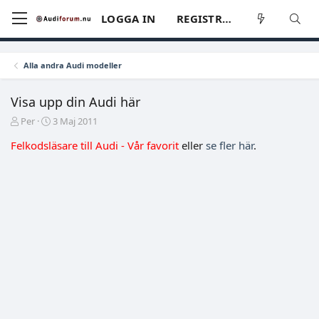
LOGGA IN
REGISTRERA
Alla andra Audi modeller
Visa upp din Audi här
T
S
Per
3 Maj 2011
r
t
Felkodsläsare till Audi - Vår favorit
eller
se fler här
.
å
a
d
r
s
t
t
d
a
a
r
t
t
u
a
m
r
e