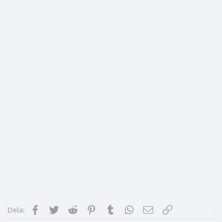
Facebook
Twitter
Reddit
Pinterest
Tumblr
WhatsApp
E-post
Länk
Dela: