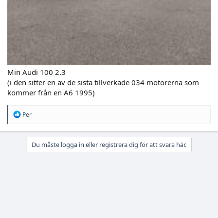
Min Audi 100 2.3
(i den sitter en av de sista tillverkade 034 motorerna som
kommer från en A6 1995)
R
Per
e
a
c
Du måste logga in eller registrera dig för att svara här.
t
i
o
n
s
: