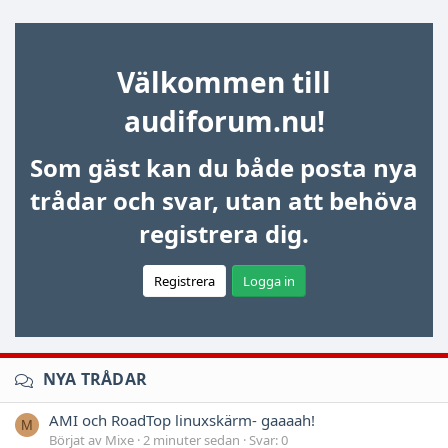
Välkommen till
audiforum.nu!
Som gäst kan du både posta nya
trådar och svar, utan att behöva
registrera dig.
Registrera
Logga in
NYA TRÅDAR
AMI och RoadTop linuxskärm- gaaaah!
M
Börjat av Mixe
2 minuter sedan
Svar: 0