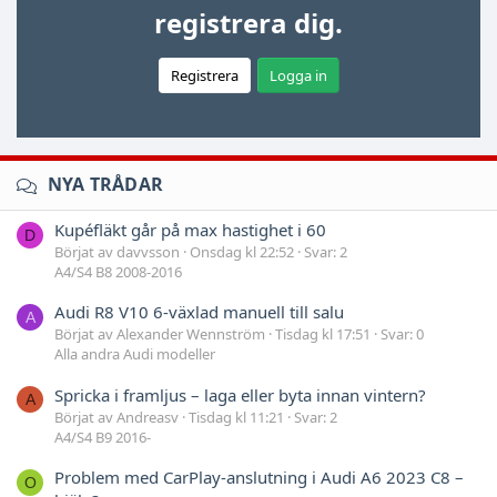
registrera dig.
Registrera
Logga in
NYA TRÅDAR
Kupéfläkt går på max hastighet i 60
D
Börjat av davvsson
Onsdag kl 22:52
Svar: 2
A4/S4 B8 2008-2016
Audi R8 V10 6-växlad manuell till salu
A
Börjat av Alexander Wennström
Tisdag kl 17:51
Svar: 0
Alla andra Audi modeller
Spricka i framljus – laga eller byta innan vintern?
A
Börjat av Andreasv
Tisdag kl 11:21
Svar: 2
A4/S4 B9 2016-
Problem med CarPlay-anslutning i Audi A6 2023 C8 –
O