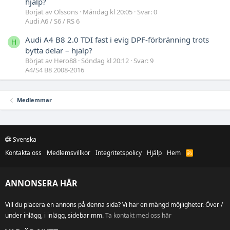
hjälp?
Börjat av Olssons
Måndag kl 20:05
Svar: 0
Audi A6 / S6 / RS 6
Audi A4 B8 2.0 TDI fast i evig DPF-förbränning trots
H
bytta delar – hjälp?
Börjat av Hero88
Söndag kl 20:12
Svar: 9
A4/S4 B8 2008-2016
Medlemmar
Svenska
Kontakta oss
Medlemsvillkor
Integritetspolicy
Hjälp
Hem
R
S
S
ANNONSERA HÄR
Vill du placera en annons på denna sida? Vi har en mängd möjligheter. Över /
under inlägg, i inlägg, sidebar mm.
Ta kontakt med oss här