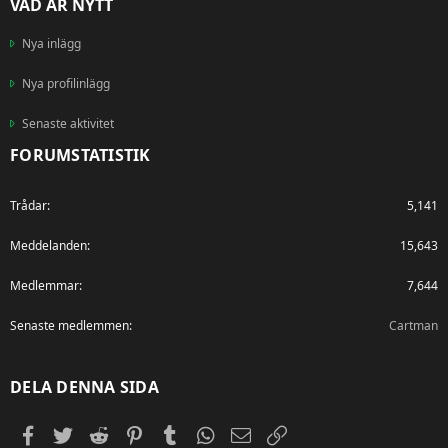
VAD ÄR NYTT
Nya inlägg
Nya profilinlägg
Senaste aktivitet
FORUMSTATISTIK
Trådar
5,141
Meddelanden
15,643
Medlemmar
7,644
Senaste medlemmen
Cartman
DELA DENNA SIDA
Facebook
Twitter
Reddit
Pinterest
Tumblr
WhatsApp
E-post
Länk