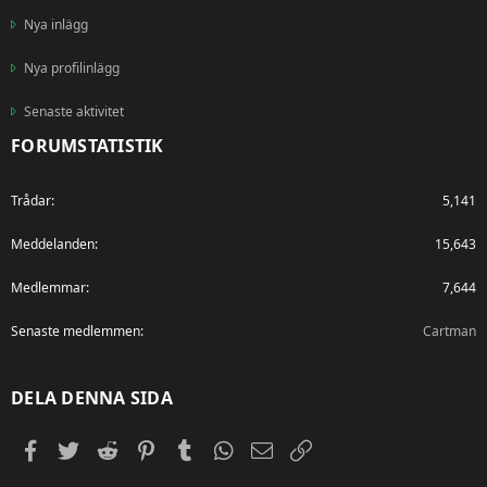
Nya inlägg
Nya profilinlägg
Senaste aktivitet
FORUMSTATISTIK
Trådar
5,141
Meddelanden
15,643
Medlemmar
7,644
Senaste medlemmen
Cartman
DELA DENNA SIDA
Facebook
Twitter
Reddit
Pinterest
Tumblr
WhatsApp
E-post
Länk