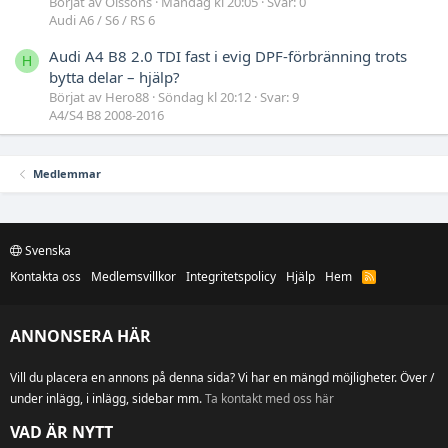
Börjat av Olssons
Måndag kl 20:05
Svar: 0
Audi A6 / S6 / RS 6
Audi A4 B8 2.0 TDI fast i evig DPF-förbränning trots
H
bytta delar – hjälp?
Börjat av Hero88
Söndag kl 20:12
Svar: 9
A4/S4 B8 2008-2016
Medlemmar
Svenska
Kontakta oss
Medlemsvillkor
Integritetspolicy
Hjälp
Hem
R
S
S
ANNONSERA HÄR
Vill du placera en annons på denna sida? Vi har en mängd möjligheter. Över /
under inlägg, i inlägg, sidebar mm.
Ta kontakt med oss här
VAD ÄR NYTT