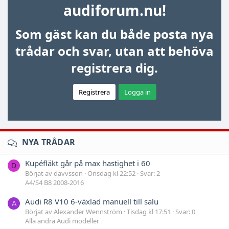
audiforum.nu!
Som gäst kan du både posta nya
trådar och svar, utan att behöva
registrera dig.
Registrera
Logga in
NYA TRÅDAR
Kupéfläkt går på max hastighet i 60
D
Börjat av davvsson
Onsdag kl 22:52
Svar: 2
A4/S4 B8 2008-2016
Audi R8 V10 6-växlad manuell till salu
A
Börjat av Alexander Wennström
Tisdag kl 17:51
Svar: 0
Alla andra Audi modeller