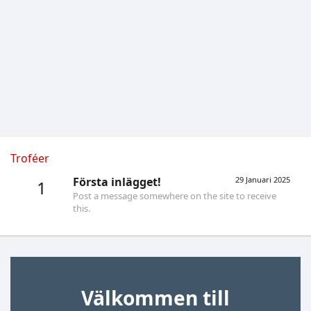
Troféer
Första inlägget!
29 Januari 2025
1
Post a message somewhere on the site to receive
this.
Välkommen till