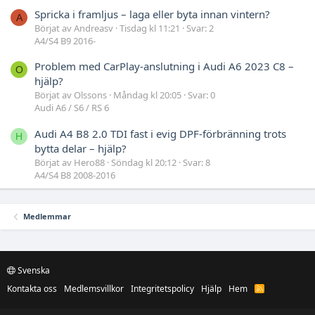
Spricka i framljus – laga eller byta innan vintern?
A
Börjat av Andreasv
Tisdag kl 11:21
Svar: 2
A4/S4 B9 2016-
Problem med CarPlay-anslutning i Audi A6 2023 C8 –
O
hjälp?
Börjat av Olssons
Måndag kl 20:05
Svar: 0
Audi A6 / S6 / RS 6
Audi A4 B8 2.0 TDI fast i evig DPF-förbränning trots
H
bytta delar – hjälp?
Börjat av Hero88
Söndag kl 20:12
Svar: 8
A4/S4 B8 2008-2016
Medlemmar
Svenska
Kontakta oss
Medlemsvillkor
Integritetspolicy
Hjälp
Hem
R
S
S