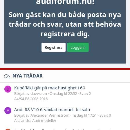
audiforum.nu!
Som gäst kan du både posta nya
trådar och svar, utan att behöva
registrera dig.
Registrera
Logga in
NYA TRÅDAR
Kupéfläkt går på max hastighet i 60
D
Börjat av davvsson
Onsdag kl 22:52
Svar: 2
A4/S4 B8 2008-2016
Audi R8 V10 6-växlad manuell till salu
A
Börjat av Alexander Wennström
Tisdag kl 17:51
Svar: 0
Alla andra Audi modeller