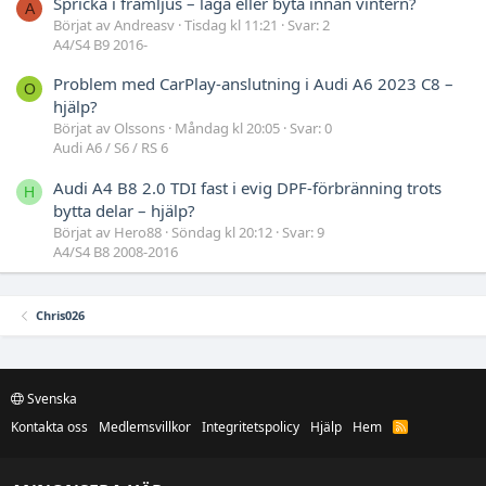
Spricka i framljus – laga eller byta innan vintern?
A
Börjat av Andreasv
Tisdag kl 11:21
Svar: 2
A4/S4 B9 2016-
Problem med CarPlay-anslutning i Audi A6 2023 C8 –
O
hjälp?
Börjat av Olssons
Måndag kl 20:05
Svar: 0
Audi A6 / S6 / RS 6
Audi A4 B8 2.0 TDI fast i evig DPF-förbränning trots
H
bytta delar – hjälp?
Börjat av Hero88
Söndag kl 20:12
Svar: 9
A4/S4 B8 2008-2016
Chris026
Svenska
Kontakta oss
Medlemsvillkor
Integritetspolicy
Hjälp
Hem
R
S
S