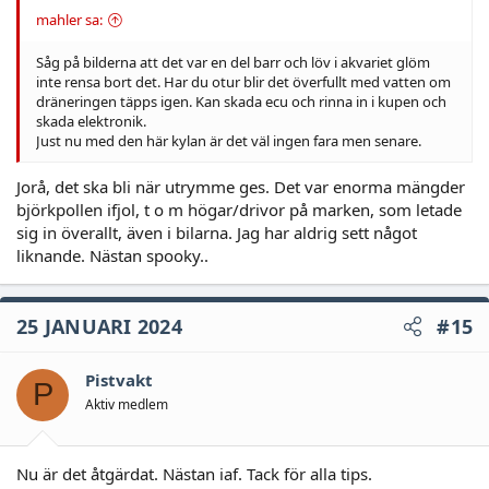
mahler sa:
Såg på bilderna att det var en del barr och löv i akvariet glöm
inte rensa bort det. Har du otur blir det överfullt med vatten om
dräneringen täpps igen. Kan skada ecu och rinna in i kupen och
skada elektronik.
Just nu med den här kylan är det väl ingen fara men senare.
Jorå, det ska bli när utrymme ges. Det var enorma mängder
björkpollen ifjol, t o m högar/drivor på marken, som letade
sig in överallt, även i bilarna. Jag har aldrig sett något
liknande. Nästan spooky..
25 JANUARI 2024
#15
Pistvakt
P
Aktiv medlem
Nu är det åtgärdat. Nästan iaf. Tack för alla tips.