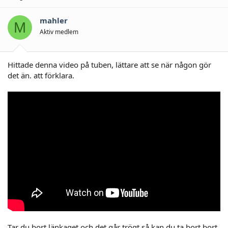
mahler
M
Aktiv medlem
Hittade denna video på tuben, lättare att se när någon gör
det än. att förklara.
Tar du bort länkaget och det går trögt så kan du ta bort bort