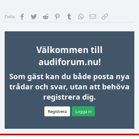
Facebook
Twitter
Reddit
Pinterest
Tumblr
WhatsApp
E-post
Länk
Dela:
Välkommen till
audiforum.nu!
Som gäst kan du både posta nya
trådar och svar, utan att behöva
registrera dig.
Registrera
Logga in