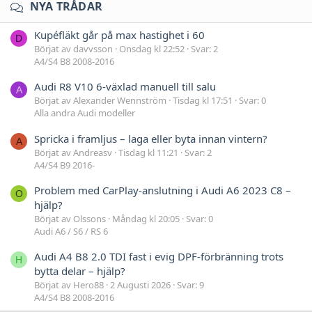
NYA TRÅDAR
Kupéfläkt går på max hastighet i 60
D
Börjat av davvsson
Onsdag kl 22:52
Svar: 2
A4/S4 B8 2008-2016
Audi R8 V10 6-växlad manuell till salu
A
Börjat av Alexander Wennström
Tisdag kl 17:51
Svar: 0
Alla andra Audi modeller
Spricka i framljus – laga eller byta innan vintern?
A
Börjat av Andreasv
Tisdag kl 11:21
Svar: 2
A4/S4 B9 2016-
Problem med CarPlay-anslutning i Audi A6 2023 C8 –
O
hjälp?
Börjat av Olssons
Måndag kl 20:05
Svar: 0
Audi A6 / S6 / RS 6
Audi A4 B8 2.0 TDI fast i evig DPF-förbränning trots
H
bytta delar – hjälp?
Börjat av Hero88
2 Augusti 2026
Svar: 9
A4/S4 B8 2008-2016