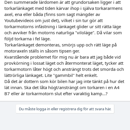
Den summerade lärdomen är att grundorsaken ligger i att
torkarlänkaget med tiden kärvar ihop i själva torkararmens
axel, ena eller båda (finns som sagt mängder av
Youtubevideos om just det), vilket i sin tur gör att
torkarmotorns infästning i länkaget glider ur sitt rätta läge
och avviker från motorns naturliga "viloläge". Då vilar som
följd torkarna i fel läge.
Torkarlänkaget demonteras, smörjs upp och rätt läge på
motoraxeln ställs in såsom tipsen ger.
Kvarstående problemet för mig nu är bara att jag både vid
provkörning i lossat läget och återmonterat läget, tycker att
torkarmotorn låter högt och ansträngt trots det smorda och
lättrörliga länkaget. Lite "gammbil" helt enkelt.
Då det är dottern som kör bilen har jag inte tänkt på hur det
lät innan. Ska det låta högt/ansträngt om torkaren i en A4
B7 eller är torkarmotorn slut efter varaktig kamp...?
Du måste logga in eller registrera dig för att svara här.