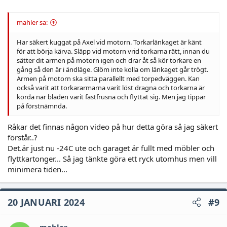
mahler sa:
Har säkert kuggat på Axel vid motorn. Torkarlänkaget är känt
för att börja kärva. Släpp vid motorn vrid torkarna rätt, innan du
sätter dit armen på motorn igen och drar åt så kör torkare en
gång så den är i ändläge. Glöm inte kolla om länkaget går trögt.
Armen på motorn ska sitta parallellt med torpedväggen. Kan
också varit att torkararmarna varit löst dragna och torkarna är
körda när bladen varit fastfrusna och flyttat sig. Men jag tippar
på förstnämnda.
Råkar det finnas någon video på hur detta göra så jag säkert
förstår..?
Det.är just nu -24C ute och garaget är fullt med möbler och
flyttkartonger... Så jag tänkte göra ett ryck utomhus men vill
minimera tiden...
20 JANUARI 2024
#9