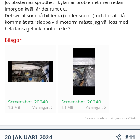
Jo, plasternas sprödhet i kylan är problemet men redan
imorgon kväll är det runt 0C.
Det ser ut som på bilderna (under snön...) och för att då
komma åt att "släppa vid motorn" måste jag väl loss med
hela länkaget inkl motor, eller?
Bilagor
Screenshot_20240120_161316_Gallery.jpg
Screenshot_20240120_161403_Gallery.jpg
1.2 MB
Visningar: 5
1.1 MB
Visningar: 5
Senast ändrad:
20 Januari 2024
20 JANUARI 2024
#11