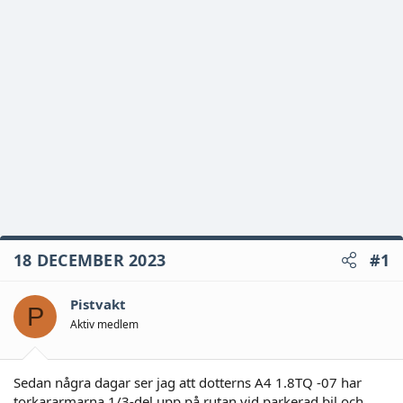
18 DECEMBER 2023
#1
Pistvakt
P
Aktiv medlem
Sedan några dagar ser jag att dotterns A4 1.8TQ -07 har
torkararmarna 1/3-del upp på rutan vid parkerad bil och