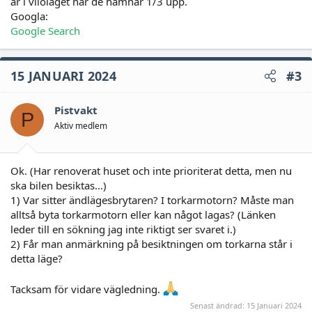
är i viloläget när de hamnar 1/3 upp.
Googla:
Google Search
15 JANUARI 2024
#3
Pistvakt
P
Aktiv medlem
Ok. (Har renoverat huset och inte prioriterat detta, men nu
ska bilen besiktas...)
1) Var sitter ändlägesbrytaren? I torkarmotorn? Måste man
alltså byta torkarmotorn eller kan något lagas? (Länken
leder till en sökning jag inte riktigt ser svaret i.)
2) Får man anmärkning på besiktningen om torkarna står i
detta läge?
Tacksam för vidare vägledning.
Senast ändrad:
15 Januari 2024