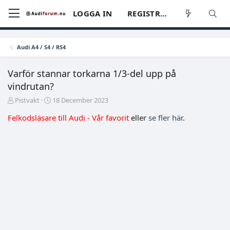
LOGGA IN
REGISTRERA
Audi A4 / S4 / RS4
Varför stannar torkarna 1/3-del upp på
vindrutan?
T
S
Pistvakt
18 December 2023
r
t
Felkodsläsare till Audi - Vår favorit
eller
se fler här
.
å
a
d
r
s
t
t
d
a
a
r
t
t
u
a
m
r
e