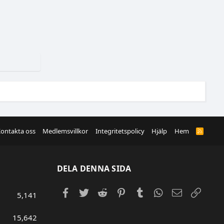
ontakta oss
Medlemsvillkor
Integritetspolicy
Hjälp
Hem
R
S
S
DELA DENNA SIDA
Facebook
Twitter
Reddit
Pinterest
Tumblr
WhatsApp
E-post
Länk
5,141
15,642