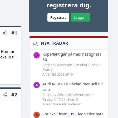
registrera dig.
Registrera
Logga in
#1
NYA TRÅDAR
. Hämtar
Kupéfläkt går på max hastighet i
D
ka in till
60
Börjat av davvsson
Onsdag kl 22:52
Svar: 2
A4/S4 B8 2008-2016
Audi R8 V10 6-växlad manuell till
A
salu
#2
Börjat av Alexander Wennström
Tisdag kl 17:51
Svar: 0
Alla andra Audi modeller
Spricka i framljus – laga eller byta
A