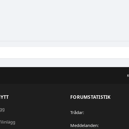
K
NYTT
FORUMSTATISTIK
ägg
Trådar
ilinlägg
Meddelanden