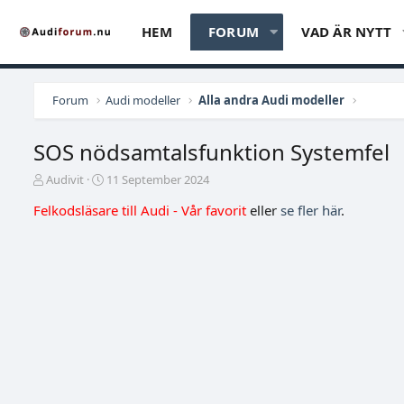
HEM
FORUM
VAD ÄR NYTT
Forum
Audi modeller
Alla andra Audi modeller
SOS nödsamtalsfunktion Systemfel
T
S
Audivit
11 September 2024
r
t
Felkodsläsare till Audi - Vår favorit
eller
se fler här
.
å
a
d
r
s
t
t
d
a
a
r
t
t
u
a
m
r
e