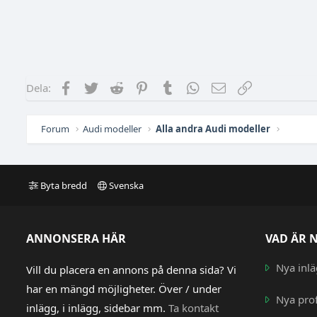
Facebook
Twitter
Reddit
Pinterest
Tumblr
WhatsApp
E-post
Länk
Dela:
Forum
Audi modeller
Alla andra Audi modeller
Byta bredd
Svenska
ANNONSERA HÄR
VAD ÄR 
Nya inl
Vill du placera en annons på denna sida? Vi
har en mängd möjligheter. Över / under
Nya prof
inlägg, i inlägg, sidebar mm.
Ta kontakt