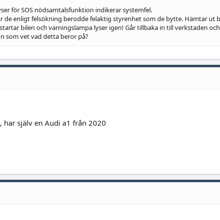
yser för SOS nödsamtalsfunktion indikerar systemfel.
är de enligt felsökning berodde felaktig styrenhet som de bytte. Hämtar ut b
 startar bilen och varningslampa lyser igen! Går tillbaka in till verkstaden och 
Ngn som vet vad detta beror på?
l, har själv en Audi a1 från 2020