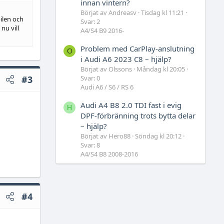
innan vintern?
Börjat av Andreasv
Tisdag kl 11:21
ilen och
Svar: 2
nu vill
A4/S4 B9 2016-
Problem med CarPlay-anslutning
O
i Audi A6 2023 C8 – hjälp?
Börjat av Olssons
Måndag kl 20:05
Svar: 0
#3
Audi A6 / S6 / RS 6
Audi A4 B8 2.0 TDI fast i evig
H
DPF-förbränning trots bytta delar
– hjälp?
Börjat av Hero88
Söndag kl 20:12
Svar: 8
A4/S4 B8 2008-2016
#4