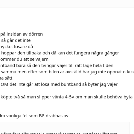
 på insidan av dörren
så går det inte
mycket lösare då
 hoppar den tillbaka och då kan det fungera några gånger
kommer du att se vajern
band bara så den tvingar vajer till rätt läge hela tiden
t samma men efter som bilen är avställd har jag inte öppnat o kik
a sätt
 OM det inte går att lösa med buntband så byter jag vajer
na köpte två så man slipper vänta 4-5v om man skulle behöva byta
dra vanliga fel som B8 drabbas av