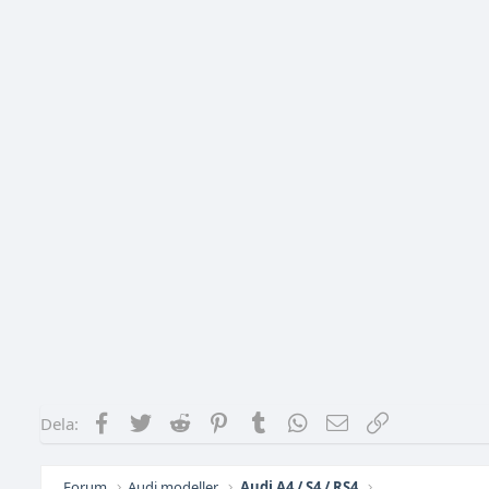
Facebook
Twitter
Reddit
Pinterest
Tumblr
WhatsApp
E-post
Länk
Dela:
Forum
Audi modeller
Audi A4 / S4 / RS4