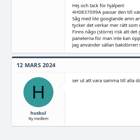
märkte nu att förardörren blivit 
Hej och tack för hjälpen!
sätta buntband på samma sätt
4H0837099A passar den till vä
men har redan beställt ny vajer O
Såg med lite googlande amn an 
slipper riva panelen två gånger
vajer kostade 100:-/st från kina 
tycker det verkar mer rätt som d
artnr 4H0837099A
Finns någo (större) risk att de
panelerna för man inte kan öpp
kika här oxå om du vill veta andr
Jag använder sällan bakdörren 
A4 B8 -09 Låskistor, vilket 
Ska beställa låskistor till dörra
12 MARS 2024
stämmer?
www.audiforum.nu
ser ut att vara samma till alla d
H
lycka till
huskul
Ny medlem