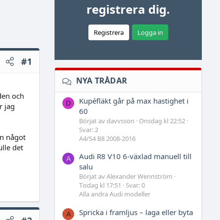
registrera dig.
Registrera
Logga in
#1
NYA TRÅDAR
den och
Kupéfläkt går på max hastighet i
D
r jag
60
Börjat av davvsson
Onsdag kl 22:52
Svar: 2
en något
A4/S4 B8 2008-2016
ulle det
Audi R8 V10 6-växlad manuell till
A
salu
Börjat av Alexander Wennström
Tisdag kl 17:51
Svar: 0
Alla andra Audi modeller
Spricka i framljus – laga eller byta
A