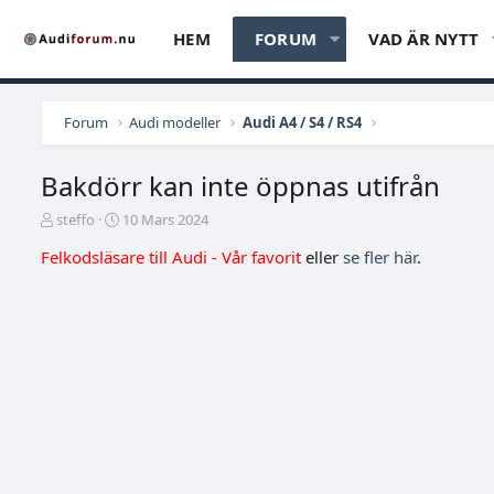
HEM
FORUM
VAD ÄR NYTT
Forum
Audi modeller
Audi A4 / S4 / RS4
Bakdörr kan inte öppnas utifrån
T
S
steffo
10 Mars 2024
r
t
Felkodsläsare till Audi - Vår favorit
eller
se fler här
.
å
a
d
r
s
t
t
d
a
a
r
t
t
u
a
m
r
e