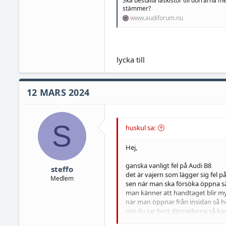
Ska beställa låskistor till dörrarna 
stämmer?
www.audiforum.nu
lycka till
12 MARS 2024
S
huskul sa:
Hej,
ganska vanligt fel på Audi B8
steffo
det är vajern som lägger sig fel p
Medlem
sen när man ska försöka öppna så
man känner att handtaget blir my
när man öppnar från insidan så h
om du tar bort dörrsidorna så ko
min bakdörr fixa jag med en buntba