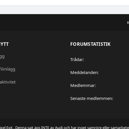
K
NYTT
FORUMSTATISTIK
ägg
Trådar
ilinlägg
Meddelanden
aktivitet
Medlemmar
Senaste medlemmen
ixel Exit
. Denna sajt ägs INTE av Audi och har inget samröre eller samarbet