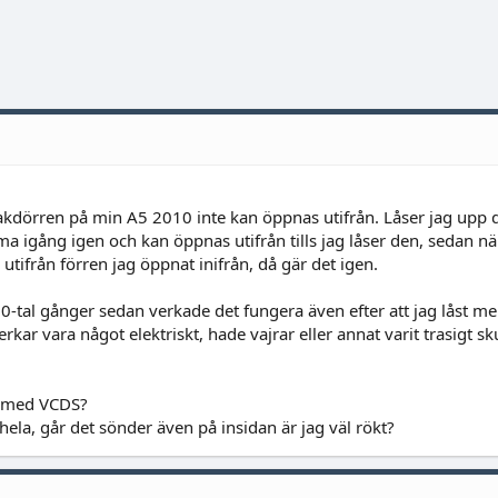
bakdörren på min A5 2010 inte kan öppnas utifrån. Låser jag upp 
 igång igen och kan öppnas utifrån tills jag låser den, sedan nä
 utifrån förren jag öppnat inifrån, då gär det igen.
0-tal gånger sedan verkade det fungera även efter att jag låst m
rkar vara något elektriskt, hade vajrar eller annat varit trasigt sk
r med VCDS?
hela, går det sönder även på insidan är jag väl rökt?