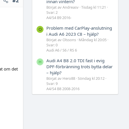
#2
innan vintern?
Börjat av Andreasv
Tisdag kl 11:21
Svar: 2
A4/S4 B9 2016-
Problem med CarPlay-anslutning
O
i Audi A6 2023 C8 – hjälp?
Börjat av Olssons
Måndag kl 20:05
Svar: 0
Audi A6 / S6 / RS 6
Audi A4 B8 2.0 TDI fast i evig
H
DPF-förbränning trots bytta delar
at om det
– hjälp?
Börjat av Hero88
Söndag kl 20:12
Svar: 9
A4/S4 B8 2008-2016