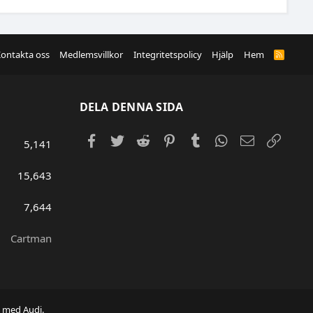
ontakta oss
Medlemsvillkor
Integritetspolicy
Hjälp
Hem
R
S
S
DELA DENNA SIDA
Facebook
Twitter
Reddit
Pinterest
Tumblr
WhatsApp
E-post
Länk
5,141
15,643
7,644
Cartman
e med Audi.