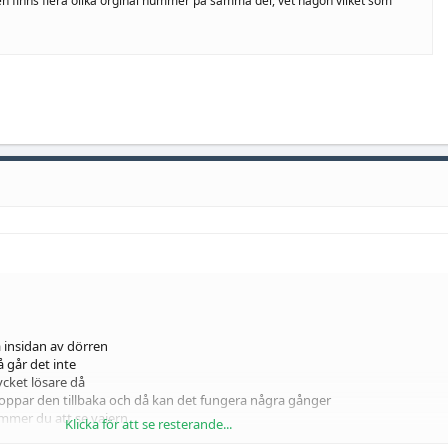
men finns flera olika orginal nummer på samma del, vet någon vilket som
å insidan av dörren
 går det inte
cket lösare då
oppar den tillbaka och då kan det fungera några gånger
mmer du att se vajern
Klicka för att se resterande...
nd bara så den tvingar vajer till rätt läge hela tiden