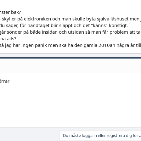
samma men efter som bilen är avställd har jag inte öppnat o kikat om det går
nster bak?
M det inte går att lösa med buntband så byter jag vajer
skyller på elektroniken och man skulle byta själva låshuset men 
köpte två så man slipper vänta 4-5v om man skulle behöva byta
u säger, för handtaget blir slappt och det "känns" konstigt.
t går sönder på både insidan och utsidan så man får problem att ta
na alls?
a vanliga fel som B8 drabbas av
så jag har ingen panik men ska ha den gamla 2010an några år till
nr?
rna men finns flera olika orginal nummer på samma del, vet någon vilket som
örrar
Du måste logga in eller registrera dig för a