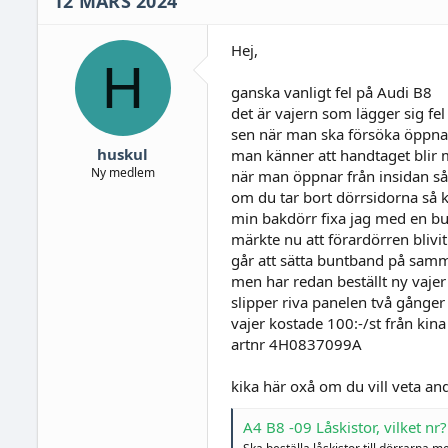
12 MARS 2024
Hej,
H
ganska vanligt fel på Audi B8
det är vajern som lägger sig fel
sen när man ska försöka öppna 
huskul
man känner att handtaget blir 
Ny medlem
när man öppnar från insidan så
om du tar bort dörrsidorna så 
min bakdörr fixa jag med en bunt
märkte nu att förardörren blivi
går att sätta buntband på samm
men har redan beställt ny vajer
slipper riva panelen två gånger
vajer kostade 100:-/st från ki
artnr 4H0837099A
kika här oxå om du vill veta an
A4 B8 -09 Låskistor, vilket nr?