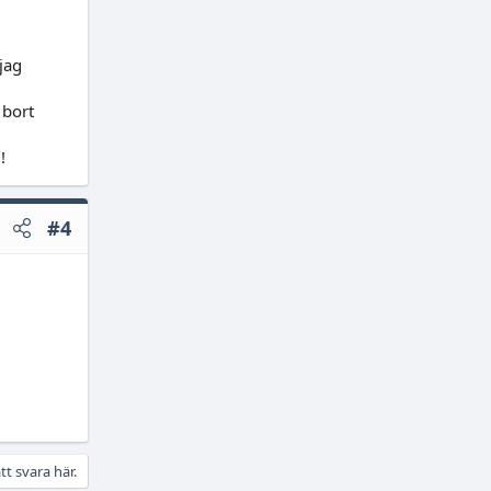
 att
jag
 bort
!
#4
tt svara här.