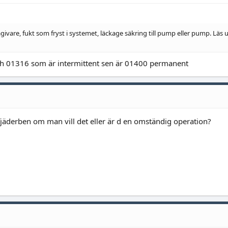
vare, fukt som fryst i systemet, läckage säkring till pump eller pump. Läs u
ch 01316 som är intermittent sen är 01400 permanent
a fjäderben om man vill det eller är d en omständig operation?