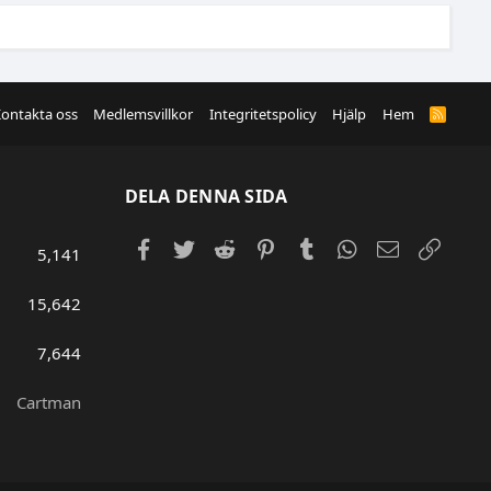
ontakta oss
Medlemsvillkor
Integritetspolicy
Hjälp
Hem
R
S
S
DELA DENNA SIDA
Facebook
Twitter
Reddit
Pinterest
Tumblr
WhatsApp
E-post
Länk
5,141
15,642
7,644
Cartman