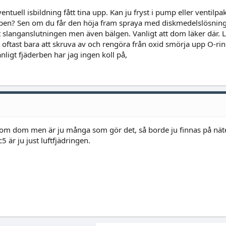
entuell isbildning fått tina upp. Kan ju fryst i pump eller ventilp
mpen? Sen om du får den höja fram spraya med diskmedelslösnin
 slanganslutningen men även bälgen. Vanligt att dom läker där. L
 oftast bara att skruva av och rengöra från oxid smörja upp O-ri
nligt fjäderben har jag ingen koll på,
 om dom men är ju många som gör det, så borde ju finnas på näte
 är ju just luftfjädringen.