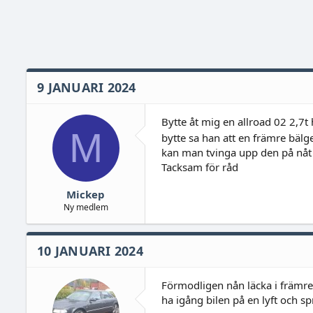
9 JANUARI 2024
Bytte åt mig en allroad 02 2,7t
M
bytte sa han att en främre bälg
kan man tvinga upp den på nåt sä
Tacksam för råd
Mickep
Ny medlem
10 JANUARI 2024
Förmodligen nån läcka i främre
ha igång bilen på en lyft och s