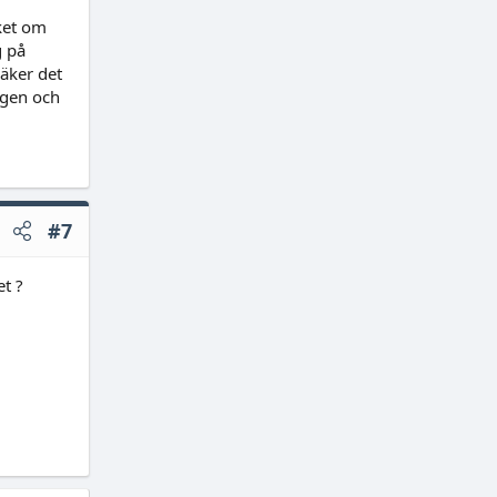
aket om
g på
äker det
ngen och
#7
t ?