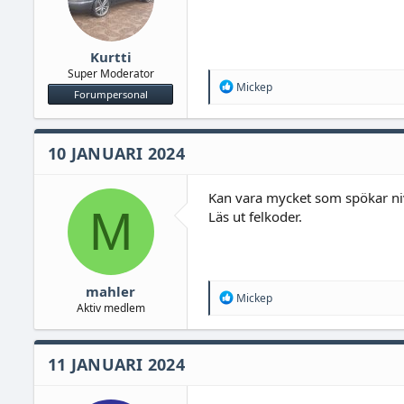
Kurtti
Super Moderator
R
Mickep
Forumpersonal
e
a
c
t
10 JANUARI 2024
i
o
n
Kan vara mycket som spökar nivå
s
M
Läs ut felkoder.
:
mahler
R
Mickep
Aktiv medlem
e
a
c
t
11 JANUARI 2024
i
o
n