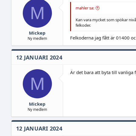
s
M
:
mahler sa:
Kan vara mycket som spökar nivågi
felkoder.
Mickep
Felkoderna jag fått är 01400 o
Ny medlem
12 JANUARI 2024
Är det bara att byta till vanlig
M
Mickep
Ny medlem
12 JANUARI 2024