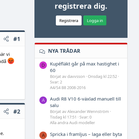
registrera dig.
Registrera
Logga in
#1
NYA TRÅDAR
är vi
ändå
Kupéfläkt går på max hastighet i
D
60
Börjat av davvsson
Onsdag kl 22:52
Svar: 2
A4/S4 B8 2008-2016
Audi R8 V10 6-växlad manuell till
A
salu
#2
Börjat av Alexander Wennström
Tisdag kl 17:51
Svar: 0
Alla andra Audi modeller
e.
Spricka i framljus – laga eller byta
A