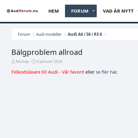
HEM
FORUM
VAD ÄR NYTT
Forum
Audi modeller
Audi A6 / S6 / RS 6
Bälgproblem allroad
T
S
Mickep
9 Januari 2024
r
t
Felkodsläsare till Audi - Vår favorit
eller
se fler här
.
å
a
d
r
s
t
t
d
a
a
r
t
t
u
a
m
r
e