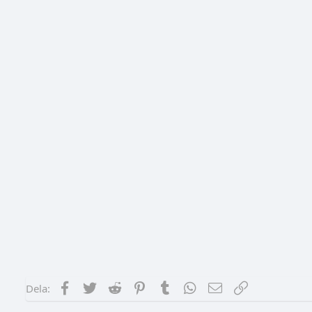
Facebook
Twitter
Reddit
Pinterest
Tumblr
WhatsApp
E-post
Länk
Dela: