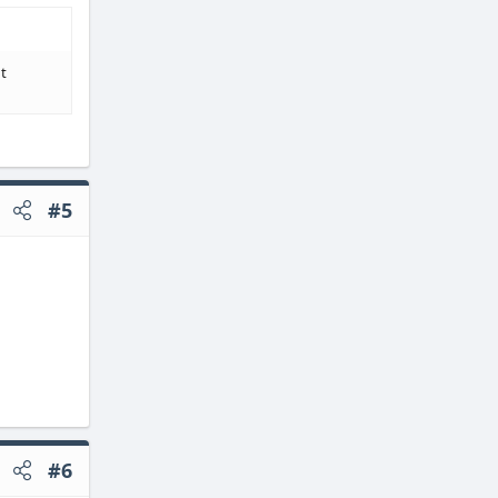
t
#5
#6