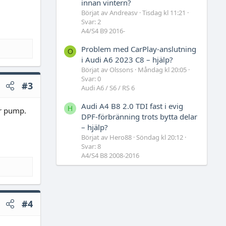
innan vintern?
Börjat av Andreasv
Tisdag kl 11:21
Svar: 2
A4/S4 B9 2016-
Problem med CarPlay-anslutning
O
i Audi A6 2023 C8 – hjälp?
Börjat av Olssons
Måndag kl 20:05
Svar: 0
#3
Audi A6 / S6 / RS 6
Audi A4 B8 2.0 TDI fast i evig
H
er pump.
DPF-förbränning trots bytta delar
– hjälp?
Börjat av Hero88
Söndag kl 20:12
Svar: 8
A4/S4 B8 2008-2016
#4