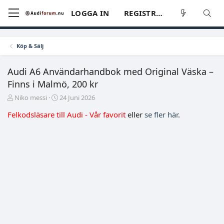
LOGGA IN
REGISTRERA
Köp & Sälj
Audi A6 Användarhandbok med Original Väska –
Finns i Malmö, 200 kr
T
S
Niko messi
24 Juni 2026
r
t
Felkodsläsare till Audi - Vår favorit
eller
se fler här
.
å
a
d
r
s
t
t
d
a
a
r
t
t
u
a
m
r
e