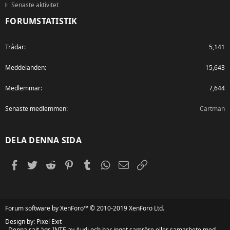
Senaste aktivitet
FORUMSTATISTIK
Trådar
5,141
Meddelanden
15,643
Medlemmar
7,644
Senaste medlemmen
Cartman
DELA DENNA SIDA
Facebook
Twitter
Reddit
Pinterest
Tumblr
WhatsApp
E-post
Länk
Forum software by XenForo™
© 2010-2019 XenForo Ltd.
Design by:
Pixel Exit
. Denna sajt ägs INTE av Audi och har inget samröre eller samarbete med