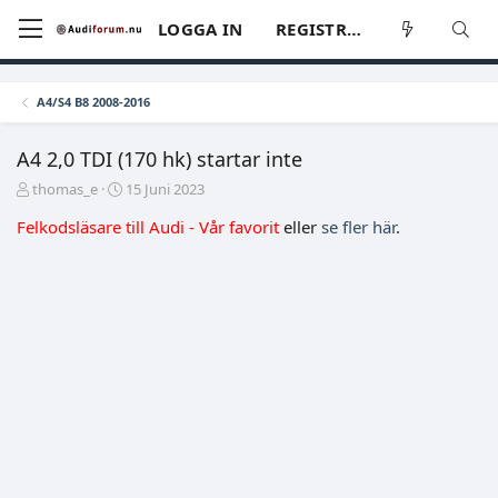
LOGGA IN
REGISTRERA
A4/S4 B8 2008-2016
A4 2,0 TDI (170 hk) startar inte
T
S
thomas_e
15 Juni 2023
r
t
Felkodsläsare till Audi - Vår favorit
eller
se fler här
.
å
a
d
r
s
t
t
d
a
a
r
t
t
u
a
m
r
e