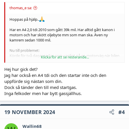
thomas_e sa:
Hoppas på hjälp..
Har en A4 2,0 tdi 2010 som gått 39k mil. Har alltid gått kanon i
motorn och har skött oljebyte mm som man ska. Även ny
kamrem sedan 1000 mil.
Nu till problemet:
Körde för två dagar sedan som vanligt på en motorväg när bilen
Klicka för att se resterande...
helt plötsligt började gå väldigt ryckigt/oroligt. Igen
motorlampa tändes eller andra felmeddelanden, men gick
Hej hur gick det?
knappt att köra bilen längre. Kändes som att den bara gick på 2-
Jag har också en A4 tdi och den startar inte och den
3 cylindrar. Lyckades "hoppa mig fram" (med en del vitrök bakut)
uppförde sig nästan som din.
till en verkstad. Där har nu bilen stått i två dagar för felsökning.
De hittar inget fel och inga felkoder kommer fram. Går just nu
Dock så tänder den till med startgas.
inte ens att starta bilen längre, inte ens med startgas. Vad jag
Inga felkoder men har bytt gassjällhus.
förstått så verkar diesel komma fram, men trycket är ganska
lågt, 30 bar om jag minns rätt. Men om det är felet så borde den
väl iaf starta med startgas? Även EGR har blockats för att kunna
19 NOVEMBER 2024
#4
utesluta denna.
Någon som har tips för en fortsatt felsökning..?
Wallin68