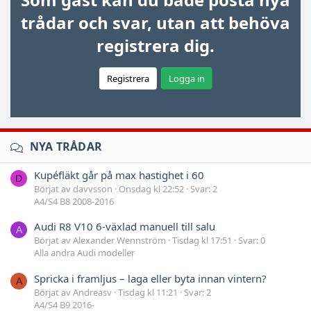
trådar och svar, utan att behöva
registrera dig.
Registrera
Logga in
NYA TRÅDAR
Kupéfläkt går på max hastighet i 60
D
Börjat av davvsson
Onsdag kl 22:52
Svar: 2
A4/S4 B8 2008-2016
Audi R8 V10 6-växlad manuell till salu
A
Börjat av Alexander Wennström
Tisdag kl 17:51
Svar: 0
Alla andra Audi modeller
Spricka i framljus – laga eller byta innan vintern?
A
Börjat av Andreasv
Tisdag kl 11:21
Svar: 2
A4/S4 B9 2016-