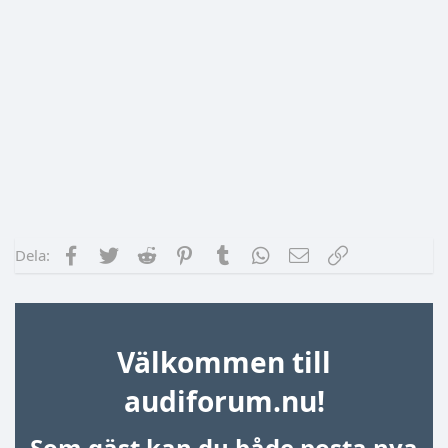
Facebook
Twitter
Reddit
Pinterest
Tumblr
WhatsApp
E-post
Länk
Dela:
Välkommen till
audiforum.nu!
Som gäst kan du både posta nya