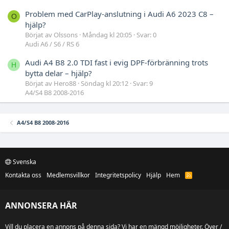
Problem med CarPlay-anslutning i Audi A6 2023 C8 –
O
hjälp?
Börjat av Olssons
Måndag kl 20:05
Svar: 0
Audi A6 / S6 / RS 6
Audi A4 B8 2.0 TDI fast i evig DPF-förbränning trots
H
bytta delar – hjälp?
Börjat av Hero88
Söndag kl 20:12
Svar: 9
A4/S4 B8 2008-2016
A4/S4 B8 2008-2016
Svenska
Kontakta oss
Medlemsvillkor
Integritetspolicy
Hjälp
Hem
R
S
S
ANNONSERA HÄR
Vill du placera en annons på denna sida? Vi har en mängd möjligheter. Över /