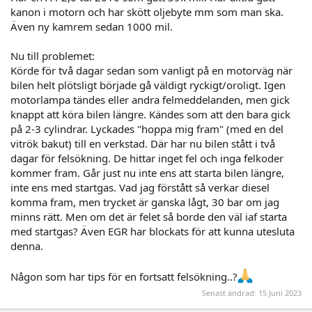
kanon i motorn och har skött oljebyte mm som man ska.
Även ny kamrem sedan 1000 mil.
Nu till problemet:
Körde för två dagar sedan som vanligt på en motorväg när
bilen helt plötsligt började gå väldigt ryckigt/oroligt. Igen
motorlampa tändes eller andra felmeddelanden, men gick
knappt att köra bilen längre. Kändes som att den bara gick
på 2-3 cylindrar. Lyckades "hoppa mig fram" (med en del
vitrök bakut) till en verkstad. Där har nu bilen stått i två
dagar för felsökning. De hittar inget fel och inga felkoder
kommer fram. Går just nu inte ens att starta bilen längre,
inte ens med startgas. Vad jag förstått så verkar diesel
komma fram, men trycket är ganska lågt, 30 bar om jag
minns rätt. Men om det är felet så borde den väl iaf starta
med startgas? Även EGR har blockats för att kunna utesluta
denna.
Någon som har tips för en fortsatt felsökning..?
Senast ändrad:
15 Juni 2023