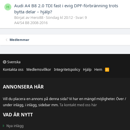
Audi A4 B8 2.0 TDI fast i evig DPF-förbränning trots
H
bytta delar – hjälp?
Börjat av Hero88
Söndag kl 20:12
Svar: 9
A4/S4 B8 2008-2016
Medlemmar
Svenska
Kontakta oss
Medlemsvillkor
Integritetspolicy
Hjälp
Hem
R
S
S
ANNONSERA HÄR
Vill du placera en annons på denna sida? Vi har en mängd möjligheter. Över /
under inlägg, i inlägg, sidebar mm.
Ta kontakt med oss här
VAD ÄR NYTT
Nya inlägg