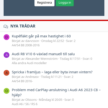
Registrera
Logga in
NYA TRÅDAR
Kupéfläkt går på max hastighet i 60
D
Börjat av davvsson
Onsdag kl 22:52
Svar: 2
A4/S4 B8 2008-2016
Audi R8 V10 6-växlad manuell till salu
A
Börjat av Alexander Wennström
Tisdag kl 17:51
Svar: 0
Alla andra Audi modeller
Spricka i framljus – laga eller byta innan vintern?
A
Börjat av Andreasv
Tisdag kl 11:21
Svar: 2
A4/S4 B9 2016-
Problem med CarPlay-anslutning i Audi A6 2023 C8 –
O
hjälp?
Börjat av Olssons
Måndag kl 20:05
Svar: 0
Audi A6 / S6 / RS 6