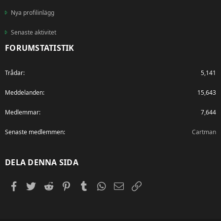
Nya profilinlägg
Senaste aktivitet
FORUMSTATISTIK
Trådar
5,141
Meddelanden
15,643
Medlemmar
7,644
Senaste medlemmen
Cartman
DELA DENNA SIDA
Facebook
Twitter
Reddit
Pinterest
Tumblr
WhatsApp
E-post
Länk