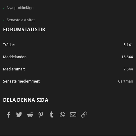
Nya profilinlägg
Senaste aktivitet
FORUMSTATISTIK
Trådar
5,141
Meddelanden
15,644
Medlemmar
7,644
Senaste medlemmen
Cartman
DELA DENNA SIDA
Facebook
Twitter
Reddit
Pinterest
Tumblr
WhatsApp
E-post
Länk