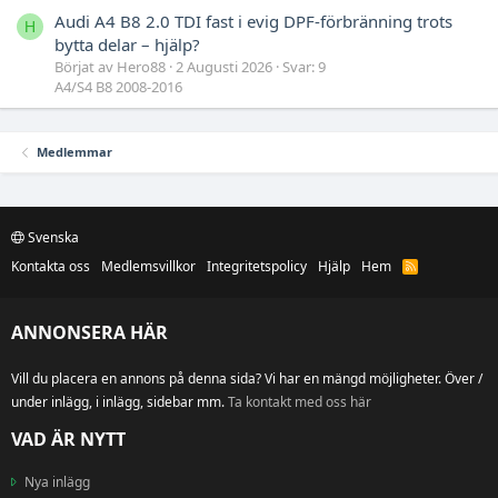
Audi A4 B8 2.0 TDI fast i evig DPF-förbränning trots
H
bytta delar – hjälp?
Börjat av Hero88
2 Augusti 2026
Svar: 9
A4/S4 B8 2008-2016
Medlemmar
Svenska
Kontakta oss
Medlemsvillkor
Integritetspolicy
Hjälp
Hem
R
S
S
ANNONSERA HÄR
Vill du placera en annons på denna sida? Vi har en mängd möjligheter. Över /
under inlägg, i inlägg, sidebar mm.
Ta kontakt med oss här
VAD ÄR NYTT
Nya inlägg