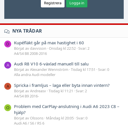
Registrera
Logga in
NYA TRÅDAR
Kupéfläkt går på max hastighet i 60
D
Börjat av davvsson
Onsdag kl 22:52
Svar: 2
A4/S4 B8 2008-2016
Audi R8 V10 6-växlad manuell till salu
A
Börjat av Alexander Wennström
Tisdag kl 17:51
Svar: 0
Alla andra Audi modeller
Spricka i framljus – laga eller byta innan vintern?
A
Börjat av Andreasv
Tisdag kl 11:21
Svar: 2
A4/S4 B9 2016-
Problem med CarPlay-anslutning i Audi A6 2023 C8 –
O
hjälp?
Börjat av Olssons
Måndag kl 20:05
Svar: 0
Audi A6 / S6 / RS 6