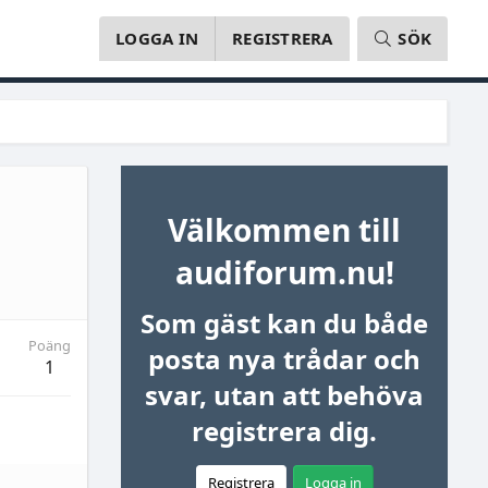
LOGGA IN
REGISTRERA
SÖK
Välkommen till
audiforum.nu!
Som gäst kan du både
Poäng
posta nya trådar och
1
svar, utan att behöva
registrera dig.
Registrera
Logga in