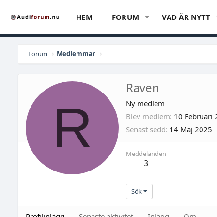
HEM
FORUM
VAD ÄR NYTT
Forum
Medlemmar
Raven
R
Ny medlem
Blev medlem
10 Februari
Senast sedd
14 Maj 2025
Meddelanden
3
Sök
Profilinlägg
Senaste aktivitet
Inlägg
Om