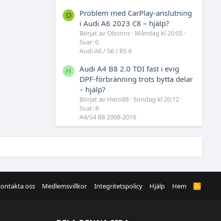
Problem med CarPlay-anslutning
O
i Audi A6 2023 C8 – hjälp?
Börjat av Olssons
Måndag kl 20:05
Svar: 0
Audi A6 / S6 / RS 6
Audi A4 B8 2.0 TDI fast i evig
H
DPF-förbränning trots bytta delar
– hjälp?
Börjat av Hero88
Söndag kl 20:12
Svar: 8
A4/S4 B8 2008-2016
ontakta oss
Medlemsvillkor
Integritetspolicy
Hjälp
Hem
R
S
S