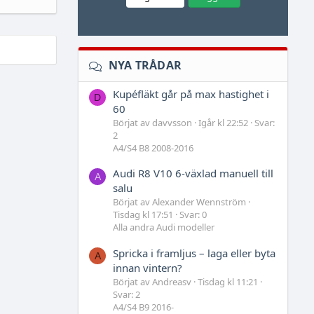
NYA TRÅDAR
Kupéfläkt går på max hastighet i
D
60
Börjat av davvsson
Igår kl 22:52
Svar:
2
A4/S4 B8 2008-2016
Audi R8 V10 6-växlad manuell till
A
salu
Börjat av Alexander Wennström
Tisdag kl 17:51
Svar: 0
Alla andra Audi modeller
Spricka i framljus – laga eller byta
A
innan vintern?
Börjat av Andreasv
Tisdag kl 11:21
Svar: 2
A4/S4 B9 2016-