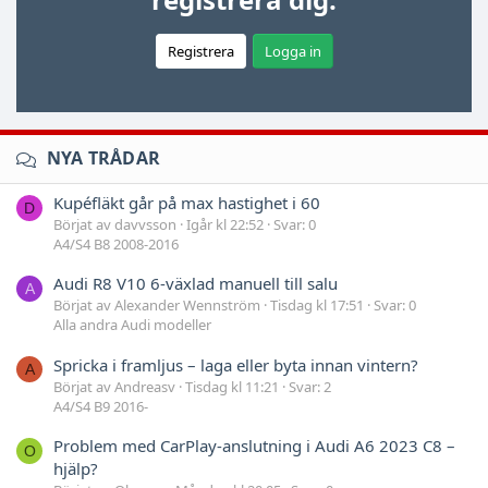
Registrera
Logga in
NYA TRÅDAR
Kupéfläkt går på max hastighet i 60
D
Börjat av davvsson
Igår kl 22:52
Svar: 0
A4/S4 B8 2008-2016
Audi R8 V10 6-växlad manuell till salu
A
Börjat av Alexander Wennström
Tisdag kl 17:51
Svar: 0
Alla andra Audi modeller
Spricka i framljus – laga eller byta innan vintern?
A
Börjat av Andreasv
Tisdag kl 11:21
Svar: 2
A4/S4 B9 2016-
Problem med CarPlay-anslutning i Audi A6 2023 C8 –
O
hjälp?