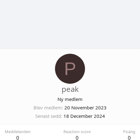
P
peak
Ny medlem
Blev medlem
20 November 2023
Senast sedd
18 December 2024
Meddelanden
Reaction score
Poäng
0
0
0