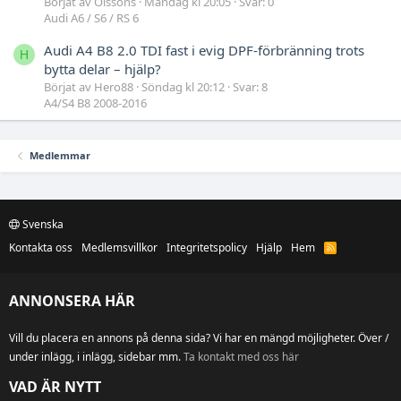
Börjat av Olssons
Måndag kl 20:05
Svar: 0
Audi A6 / S6 / RS 6
Audi A4 B8 2.0 TDI fast i evig DPF-förbränning trots
H
bytta delar – hjälp?
Börjat av Hero88
Söndag kl 20:12
Svar: 8
A4/S4 B8 2008-2016
Medlemmar
Svenska
Kontakta oss
Medlemsvillkor
Integritetspolicy
Hjälp
Hem
R
S
S
ANNONSERA HÄR
Vill du placera en annons på denna sida? Vi har en mängd möjligheter. Över /
under inlägg, i inlägg, sidebar mm.
Ta kontakt med oss här
VAD ÄR NYTT