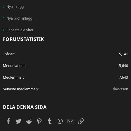
Nya inlägg
Nya profilinlägg
Senaste aktivitet
FORUMSTATISTIK
Trådar
5,141
Meddelanden
15,640
Medlemmar
7,643
Senaste medlemmen
davvsson
DELA DENNA SIDA
Facebook
Twitter
Reddit
Pinterest
Tumblr
WhatsApp
E-post
Länk