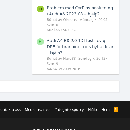
Problem med CarPlay-anslutning
O
i Audi A6 2023 C8 – hjälp?
Börjat av Olssons
Måndag kl 20:05
Svar: 0
Audi A6 / S6 / RS 6
Audi A4 B8 2.0 TDI fast i evig
H
DPF-förbränning trots bytta delar
– hjälp?
Börjat av Hero88
Söndag kl 20:12
Svar: 9
A4/S4 B8 2008-2016
ontakta oss
Medlemsvillkor
Integritetspolicy
Hjälp
Hem
R
S
S