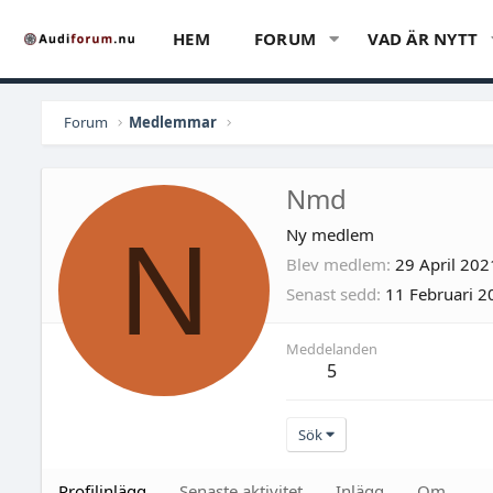
HEM
FORUM
VAD ÄR NYTT
Forum
Medlemmar
Nmd
N
Ny medlem
Blev medlem
29 April 202
Senast sedd
11 Februari 2
Meddelanden
5
Sök
Profilinlägg
Senaste aktivitet
Inlägg
Om