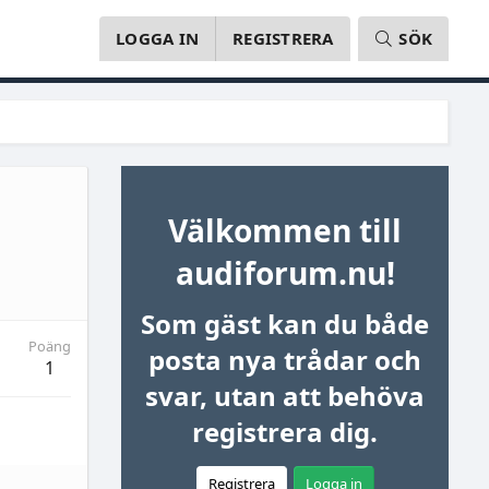
LOGGA IN
REGISTRERA
SÖK
Välkommen till
audiforum.nu!
Som gäst kan du både
Poäng
posta nya trådar och
1
svar, utan att behöva
registrera dig.
Registrera
Logga in