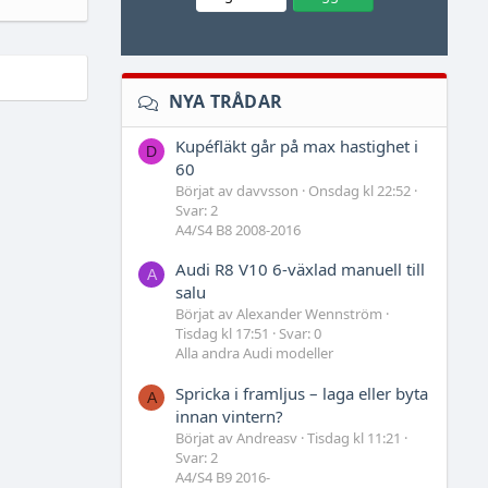
NYA TRÅDAR
Kupéfläkt går på max hastighet i
D
60
Börjat av davvsson
Onsdag kl 22:52
Svar: 2
A4/S4 B8 2008-2016
Audi R8 V10 6-växlad manuell till
A
salu
Börjat av Alexander Wennström
Tisdag kl 17:51
Svar: 0
Alla andra Audi modeller
Spricka i framljus – laga eller byta
A
innan vintern?
Börjat av Andreasv
Tisdag kl 11:21
Svar: 2
A4/S4 B9 2016-