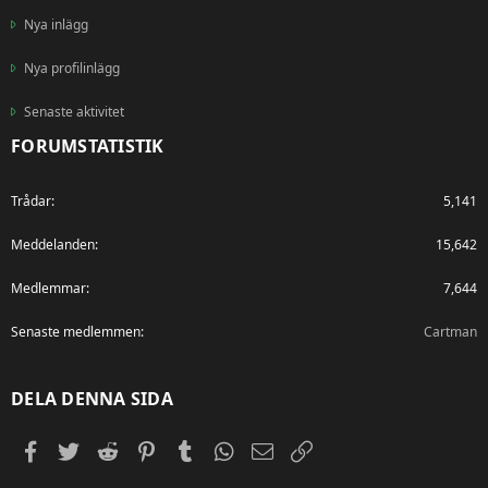
Nya inlägg
Nya profilinlägg
Senaste aktivitet
FORUMSTATISTIK
Trådar
5,141
Meddelanden
15,642
Medlemmar
7,644
Senaste medlemmen
Cartman
DELA DENNA SIDA
Facebook
Twitter
Reddit
Pinterest
Tumblr
WhatsApp
E-post
Länk