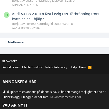
Börjat av Olssons
Måndag kl 20:05
Svar: 0
Audi A6 / S6 / RS 6
Audi A4 B8 2.0 TDI fast i evig DPF-förbränning trots
H
bytta delar – hjälp?
Börjat av Hero88
Söndag kl 20:12
Svar: 8
A4/S4 B8 2008-2016
Medlemmar
Svenska
Kontakta oss
Medlemsvillkor
Integritetspolicy
Hjälp
Hem
R
S
S
ANNONSERA HÄR
Vill du placera en annons på denna sida? Vi har en mängd möjligheter. Över /
under inlägg, i inlägg, sidebar mm.
Ta kontakt med oss här
VAD ÄR NYTT