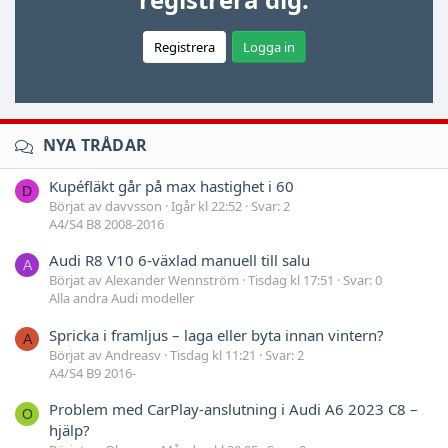
Registrera
Logga in
NYA TRÅDAR
Kupéfläkt går på max hastighet i 60
D
Börjat av davvsson
Igår kl 22:52
Svar: 2
A4/S4 B8 2008-2016
Audi R8 V10 6-växlad manuell till salu
A
Börjat av Alexander Wennström
Tisdag kl 17:51
Svar: 0
Alla andra Audi modeller
Spricka i framljus – laga eller byta innan vintern?
A
Börjat av Andreasv
Tisdag kl 11:21
Svar: 2
A4/S4 B9 2016-
Problem med CarPlay-anslutning i Audi A6 2023 C8 –
O
hjälp?