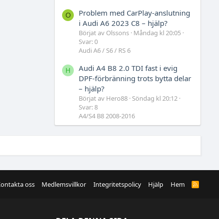
Problem med CarPlay-anslutning
O
i Audi A6 2023 C8 – hjälp?
Börjat av Olssons
Måndag kl 20:05
Svar: 0
Audi A6 / S6 / RS 6
Audi A4 B8 2.0 TDI fast i evig
H
DPF-förbränning trots bytta delar
– hjälp?
Börjat av Hero88
Söndag kl 20:12
Svar: 8
A4/S4 B8 2008-2016
ontakta oss
Medlemsvillkor
Integritetspolicy
Hjälp
Hem
R
S
S