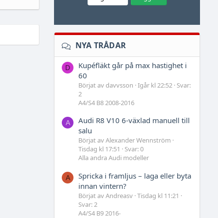
NYA TRÅDAR
Kupéfläkt går på max hastighet i
D
60
Börjat av davvsson
Igår kl 22:52
Svar:
2
A4/S4 B8 2008-2016
Audi R8 V10 6-växlad manuell till
A
salu
Börjat av Alexander Wennström
Tisdag kl 17:51
Svar: 0
Alla andra Audi modeller
Spricka i framljus – laga eller byta
A
innan vintern?
Börjat av Andreasv
Tisdag kl 11:21
Svar: 2
A4/S4 B9 2016-