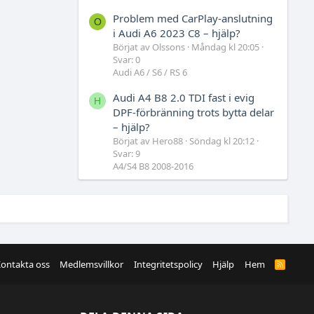
Problem med CarPlay-anslutning
O
i Audi A6 2023 C8 – hjälp?
Börjat av Olssons
Måndag kl 20:05
Svar: 0
Audi A6 / S6 / RS 6
Audi A4 B8 2.0 TDI fast i evig
H
DPF-förbränning trots bytta delar
– hjälp?
Börjat av Hero88
Söndag kl 20:12
Svar: 9
A4/S4 B8 2008-2016
ontakta oss
Medlemsvillkor
Integritetspolicy
Hjälp
Hem
R
S
S