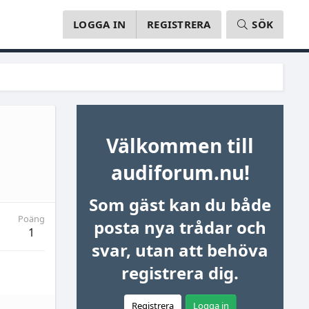
LOGGA IN
REGISTRERA
SÖK
Välkommen till
audiforum.nu!
Som gäst kan du både
Poäng
posta nya trådar och
1
svar, utan att behöva
registrera dig.
Registrera
Logga in