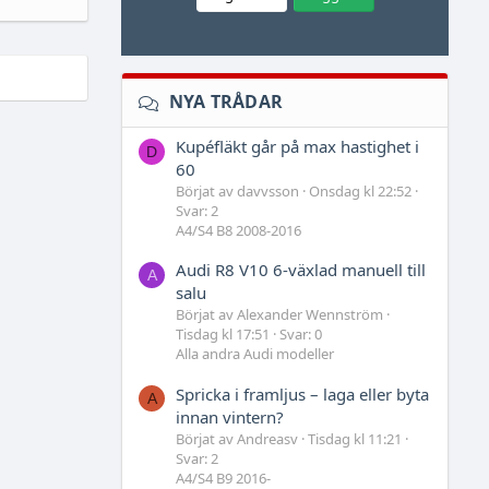
NYA TRÅDAR
Kupéfläkt går på max hastighet i
D
60
Börjat av davvsson
Onsdag kl 22:52
Svar: 2
A4/S4 B8 2008-2016
Audi R8 V10 6-växlad manuell till
A
salu
Börjat av Alexander Wennström
Tisdag kl 17:51
Svar: 0
Alla andra Audi modeller
Spricka i framljus – laga eller byta
A
innan vintern?
Börjat av Andreasv
Tisdag kl 11:21
Svar: 2
A4/S4 B9 2016-