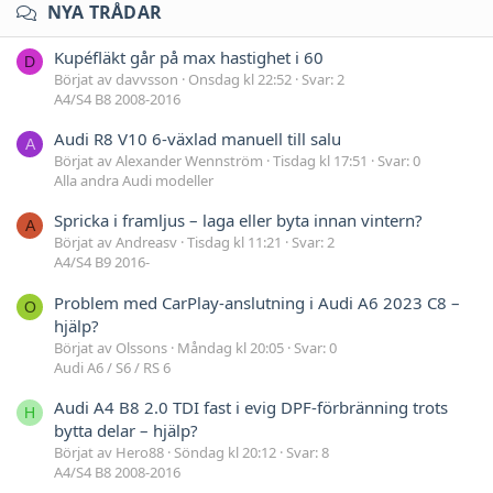
NYA TRÅDAR
Kupéfläkt går på max hastighet i 60
D
Börjat av davvsson
Onsdag kl 22:52
Svar: 2
A4/S4 B8 2008-2016
Audi R8 V10 6-växlad manuell till salu
A
Börjat av Alexander Wennström
Tisdag kl 17:51
Svar: 0
Alla andra Audi modeller
Spricka i framljus – laga eller byta innan vintern?
A
Börjat av Andreasv
Tisdag kl 11:21
Svar: 2
A4/S4 B9 2016-
Problem med CarPlay-anslutning i Audi A6 2023 C8 –
O
hjälp?
Börjat av Olssons
Måndag kl 20:05
Svar: 0
Audi A6 / S6 / RS 6
Audi A4 B8 2.0 TDI fast i evig DPF-förbränning trots
H
bytta delar – hjälp?
Börjat av Hero88
Söndag kl 20:12
Svar: 8
A4/S4 B8 2008-2016