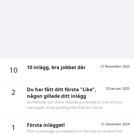
10 inlägg, bra jobbat där
27 November 2025
10
Du har fått ditt första "Like",
23 Januari 2025
2
någon gillade ditt inlägg
Somebody out there reacted positively to one of your
messages. Keep posting like that for more!
Första inlägget!
21 December 2024
1
Post a message somewhere on the site to receive this.