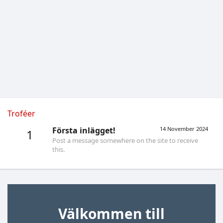
Troféer
Första inlägget!
14 November 2024
1
Post a message somewhere on the site to receive
this.
Välkommen till