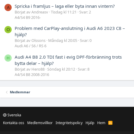
Spricka i framljus – laga eller byta innan vintern?
A
Börjat av Andreasv
Tisdag kl 11:21
Svar: 2
A4/S4 B9 2016-
Problem med CarPlay-anslutning i Audi A6 2023 C8 –
O
hjälp?
Börjat av Olssons
Måndag kl 20:05
Svar: 0
Audi A6 / S6 / RS 6
Audi A4 B8 2.0 TDI fast i evig DPF-förbränning trots
H
bytta delar – hjälp?
Börjat av Hero88
Söndag kl 20:12
Svar: 8
A4/S4 B8 2008-2016
Medlemmar
Svenska
Kontakta oss
Medlemsvillkor
Integritetspolicy
Hjälp
Hem
R
S
S