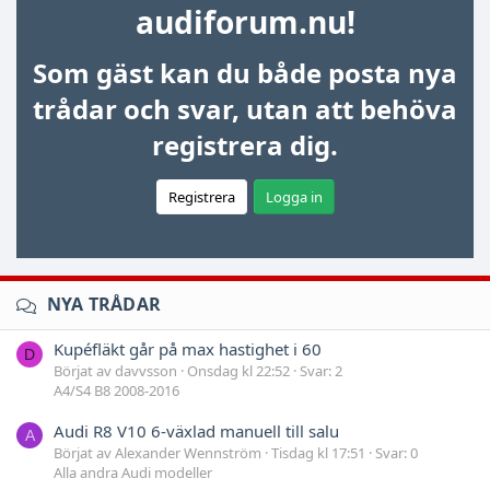
audiforum.nu!
Som gäst kan du både posta nya
trådar och svar, utan att behöva
registrera dig.
Registrera
Logga in
NYA TRÅDAR
Kupéfläkt går på max hastighet i 60
D
Börjat av davvsson
Onsdag kl 22:52
Svar: 2
A4/S4 B8 2008-2016
Audi R8 V10 6-växlad manuell till salu
A
Börjat av Alexander Wennström
Tisdag kl 17:51
Svar: 0
Alla andra Audi modeller