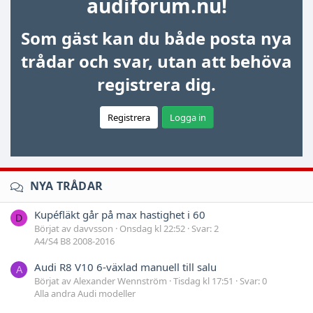
audiforum.nu!
Som gäst kan du både posta nya
trådar och svar, utan att behöva
registrera dig.
Registrera
Logga in
NYA TRÅDAR
Kupéfläkt går på max hastighet i 60
D
Börjat av davvsson
Onsdag kl 22:52
Svar: 2
A4/S4 B8 2008-2016
Audi R8 V10 6-växlad manuell till salu
A
Börjat av Alexander Wennström
Tisdag kl 17:51
Svar: 0
Alla andra Audi modeller