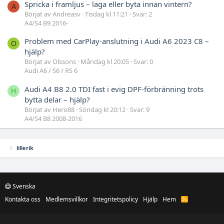
Spricka i framljus – laga eller byta innan vintern?
A
Börjat av Andreasv
Tisdag kl 11:21
Svar: 2
A4/S4 B9 2016-
Problem med CarPlay-anslutning i Audi A6 2023 C8 –
O
hjälp?
Börjat av Olssons
Måndag kl 20:05
Svar: 0
Audi A6 / S6 / RS 6
Audi A4 B8 2.0 TDI fast i evig DPF-förbränning trots
H
bytta delar – hjälp?
Börjat av Hero88
Söndag kl 20:12
Svar: 9
A4/S4 B8 2008-2016
lillerik
Svenska
Kontakta oss
Medlemsvillkor
Integritetspolicy
Hjälp
Hem
R
S
S