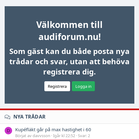
Välkommen till
audiforum.nu!
Som gäst kan du både posta nya
trådar och svar, utan att behöva
registrera dig.
Registrera
Logga in
NYA TRÅDAR
Kupéfläkt går på max hastighet i 60
D
Börjat av davvsson
Igår kl 22:52
Svar: 2