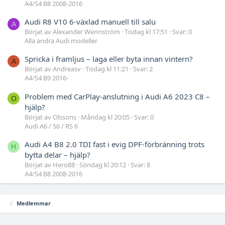
A4/S4 B8 2008-2016
Audi R8 V10 6-växlad manuell till salu
A
Börjat av Alexander Wennström
Tisdag kl 17:51
Svar: 0
Alla andra Audi modeller
Spricka i framljus – laga eller byta innan vintern?
A
Börjat av Andreasv
Tisdag kl 11:21
Svar: 2
A4/S4 B9 2016-
Problem med CarPlay-anslutning i Audi A6 2023 C8 –
O
hjälp?
Börjat av Olssons
Måndag kl 20:05
Svar: 0
Audi A6 / S6 / RS 6
Audi A4 B8 2.0 TDI fast i evig DPF-förbränning trots
H
bytta delar – hjälp?
Börjat av Hero88
Söndag kl 20:12
Svar: 8
A4/S4 B8 2008-2016
Medlemmar