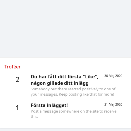
Troféer
Du har fått ditt första "Like",
30 Maj 2020
2
någon gillade ditt inlägg
Somebody out there reacted positively to one of
your messages. Keep posting like that for more!
Första inlägget!
21 Maj 2020
1
Post a message somewhere on the site to receive
this.