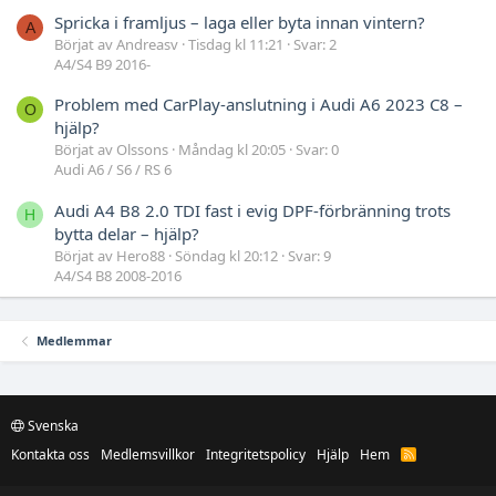
Spricka i framljus – laga eller byta innan vintern?
A
Börjat av Andreasv
Tisdag kl 11:21
Svar: 2
A4/S4 B9 2016-
Problem med CarPlay-anslutning i Audi A6 2023 C8 –
O
hjälp?
Börjat av Olssons
Måndag kl 20:05
Svar: 0
Audi A6 / S6 / RS 6
Audi A4 B8 2.0 TDI fast i evig DPF-förbränning trots
H
bytta delar – hjälp?
Börjat av Hero88
Söndag kl 20:12
Svar: 9
A4/S4 B8 2008-2016
Medlemmar
Svenska
Kontakta oss
Medlemsvillkor
Integritetspolicy
Hjälp
Hem
R
S
S