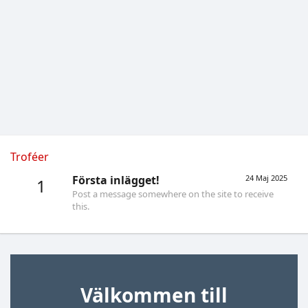
Troféer
Första inlägget!
24 Maj 2025
1
Post a message somewhere on the site to receive
this.
Välkommen till