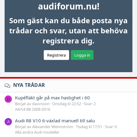
audiforum.nu!
Som gäst kan du både posta nya
trådar och svar, utan att behöva
registrera dig.
Registrera
Logga in
NYA TRÅDAR
Kupéfläkt går på max hastighet i 60
D
Börjat av davvsson
Onsdag kl 22:52
Svar: 2
A4/S4 B8 2008-2016
Audi R8 V10 6-växlad manuell till salu
A
Börjat av Alexander Wennström
Tisdag kl 17:51
Svar: 0
Alla andra Audi modeller