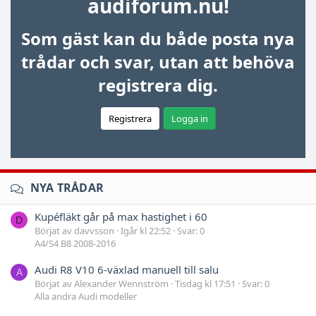
audiforum.nu!
Som gäst kan du både posta nya
trådar och svar, utan att behöva
registrera dig.
Registrera
Logga in
NYA TRÅDAR
Kupéfläkt går på max hastighet i 60
D
Börjat av davvsson
Igår kl 22:52
Svar: 0
A4/S4 B8 2008-2016
Audi R8 V10 6-växlad manuell till salu
A
Börjat av Alexander Wennström
Tisdag kl 17:51
Svar: 0
Alla andra Audi modeller