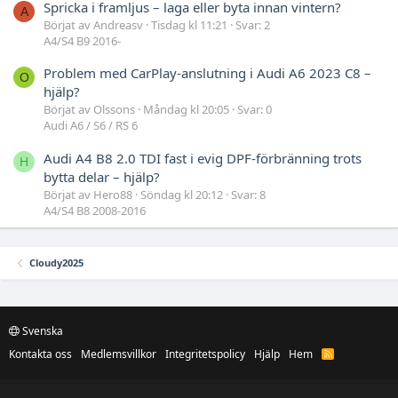
Spricka i framljus – laga eller byta innan vintern?
A
Börjat av Andreasv
Tisdag kl 11:21
Svar: 2
A4/S4 B9 2016-
Problem med CarPlay-anslutning i Audi A6 2023 C8 –
O
hjälp?
Börjat av Olssons
Måndag kl 20:05
Svar: 0
Audi A6 / S6 / RS 6
Audi A4 B8 2.0 TDI fast i evig DPF-förbränning trots
H
bytta delar – hjälp?
Börjat av Hero88
Söndag kl 20:12
Svar: 8
A4/S4 B8 2008-2016
Cloudy2025
Svenska
Kontakta oss
Medlemsvillkor
Integritetspolicy
Hjälp
Hem
R
S
S