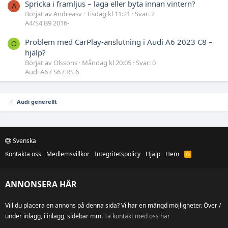
Spricka i framljus – laga eller byta innan vintern?
A
Börjat av Andreasv
Tisdag kl 11:21
Svar: 2
A4/S4 B9 2016-
Problem med CarPlay-anslutning i Audi A6 2023 C8 –
O
hjälp?
Börjat av Olssons
Måndag kl 20:05
Svar: 0
Audi A6 / S6 / RS 6
Audi generellt
Svenska
Kontakta oss
Medlemsvillkor
Integritetspolicy
Hjälp
Hem
R
S
S
ANNONSERA HÄR
Vill du placera en annons på denna sida? Vi har en mängd möjligheter. Över /
under inlägg, i inlägg, sidebar mm.
Ta kontakt med oss här