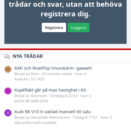
trådar och svar, utan att behöva
registrera dig.
Registrera
Logga in
NYA TRÅDAR
AMI och RoadTop linuxskärm- gaaaah!
M
Börjat av Mixe
23 minuter sedan
Svar: 0
Audi A5 / S5 / RS5
Kupéfläkt går på max hastighet i 60
D
Börjat av davvsson
Onsdag kl 22:52
Svar: 2
A4/S4 B8 2008-2016
Audi R8 V10 6-växlad manuell till salu
A
Börjat av Alexander Wennström
Tisdag kl 17:51
Svar: 0
Alla andra Audi modeller