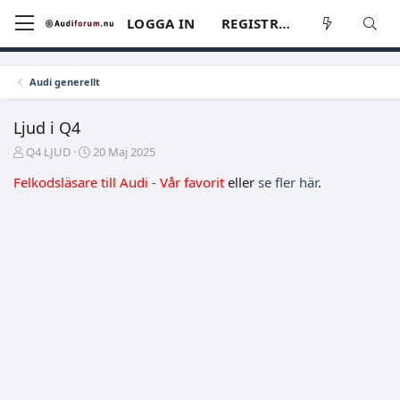
LOGGA IN
REGISTRERA
Audi generellt
Ljud i Q4
T
S
Q4 LJUD
20 Maj 2025
r
t
Felkodsläsare till Audi - Vår favorit
eller
se fler här
.
å
a
d
r
s
t
t
d
a
a
r
t
t
u
a
m
r
e