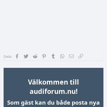
Facebook
Twitter
Reddit
Pinterest
Tumblr
WhatsApp
E-post
Länk
Dela:
Välkommen till
audiforum.nu!
Som gäst kan du både posta nya