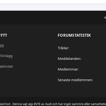
K
NYTT
FORUMSTATISTIK
ägg
Trådar
ilinlägg
Meddelanden
aktivitet
Medlemmar
Senaste medlemmen
ixel Exit
. Denna sajt ägs INTE av Audi och har inget samröre eller samarbet