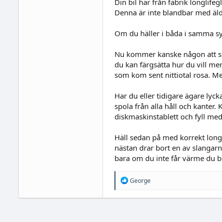
Din bil har från fabrik longlife
Denna är inte blandbar med äldre 
Om du häller i båda i samma sys
Nu kommer kanske någon att skriv
du kan färgsätta hur du vill men
som kom sent nittiotal rosa. M
Har du eller tidigare ägare lyck
spola från alla håll och kanter.
diskmaskinstablett och fyll me
Häll sedan på med korrekt longl
nästan drar bort en av slangarn
bara om du inte får värme du be
R
George
e
a
c
t
i