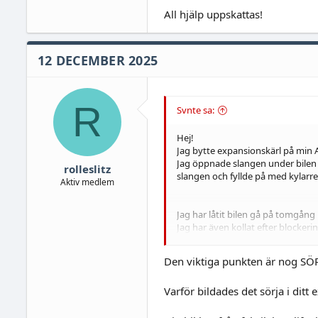
All hjälp uppskattas!
12 DECEMBER 2025
R
Svnte sa:
Hej!
Jag bytte expansionskärl på min A
Jag öppnade slangen under bilen 
rolleslitz
slangen och fyllde på med kylarr
Aktiv medlem
Jag har låtit bilen gå på tomgång
Jag har även kollat efter blockeri
vet inte hur jag ska lufta det efte
och frågat ChatGPT om det finns n
Den viktiga punkten är nog SÖR
Varför bildades det sörja i ditt
All hjälp uppskattas!