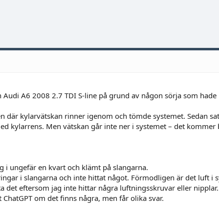
n Audi A6 2008 2.7 TDI S-line på grund av någon sörja som hade b
n där kylarvätskan rinner igenom och tömde systemet. Sedan sat
 med kylarrens. Men vätskan går inte ner i systemet – det kommer
ng i ungefär en kvart och klämt på slangarna.
ringar i slangarna och inte hittat något. Förmodligen är det luft i 
a det eftersom jag inte hittar några luftningsskruvar eller nipplar.
 ChatGPT om det finns några, men får olika svar.