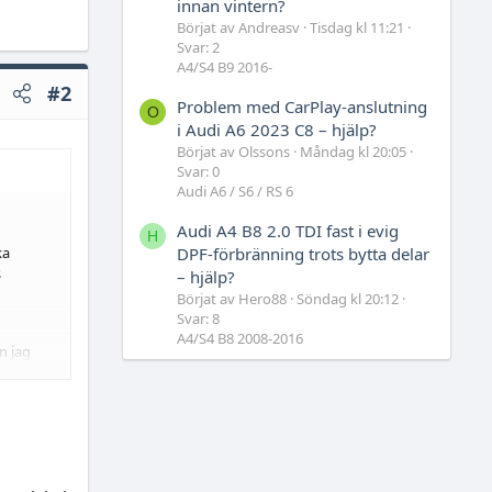
innan vintern?
Börjat av Andreasv
Tisdag kl 11:21
Svar: 2
A4/S4 B9 2016-
#2
Problem med CarPlay-anslutning
O
i Audi A6 2023 C8 – hjälp?
Börjat av Olssons
Måndag kl 20:05
Svar: 0
Audi A6 / S6 / RS 6
Audi A4 B8 2.0 TDI fast i evig
H
DPF-förbränning trots bytta delar
ka
.
– hjälp?
Börjat av Hero88
Söndag kl 20:12
Svar: 8
A4/S4 B8 2008-2016
n jag
formation