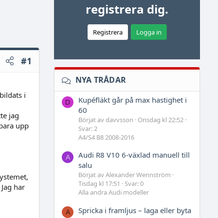
registrera dig.
Registrera
Logga in
#1
NYA TRÅDAR
ildats i
Kupéfläkt går på max hastighet i
D
60
te jag
Börjat av davvsson
Onsdag kl 22:52
 bara upp
Svar: 2
A4/S4 B8 2008-2016
Audi R8 V10 6-växlad manuell till
A
salu
Börjat av Alexander Wennström
systemet,
Tisdag kl 17:51
Svar: 0
 Jag har
Alla andra Audi modeller
Spricka i framljus – laga eller byta
A