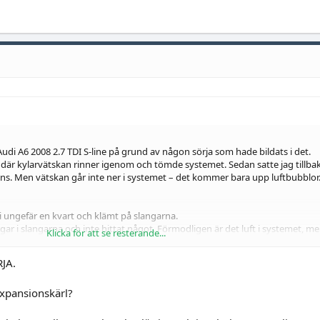
udi A6 2008 2.7 TDI S-line på grund av någon sörja som hade bildats i det.
där kylarvätskan rinner igenom och tömde systemet. Sedan satte jag tillba
ens. Men vätskan går inte ner i systemet – det kommer bara upp luftbubblor
 i ungefär en kvart och klämt på slangarna.
ngar i slangarna och inte hittat något. Förmodligen är det luft i systemet, me
Klicka för att se resterande...
rsom jag inte hittar några luftningsskruvar eller nipplar. Jag har sökt upp in
ågra, men får olika svar.
JA.
 expansionskärl?