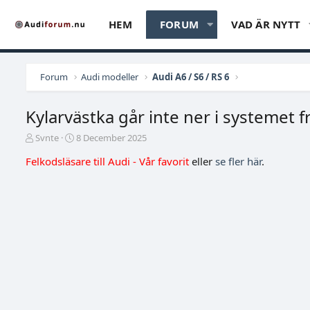
HEM
FORUM
VAD ÄR NYTT
Forum
Audi modeller
Audi A6 / S6 / RS 6
Kylarvästka går inte ner i systemet f
T
S
Svnte
8 December 2025
r
t
Felkodsläsare till Audi - Vår favorit
eller
se fler här
.
å
a
d
r
s
t
t
d
a
a
r
t
t
u
a
m
r
e