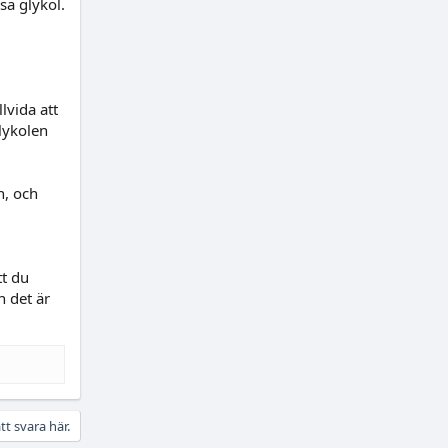
sa glykol.
lvida att
glykolen
n, och
tt du
n det är
tt svara här.