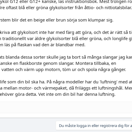
glykol G12 eller G12+ kanske, läs instruktionsbok. Mest troligen ro
oftast blå eller gröna glykolsorter från åttio- och nittiotalsbilar.
tem blir det en beige eller brun sörja som klumpar sig.
a att glykolsort inte har med färg att göra, och det är rätt så til
 traditionellt var äldre glykolsorter blå eller gröna, och longlife 
en läs på flaskan vad den är blandbar med.
ats blanda dessa sorter skulle jag ta bort så många slangar jag ka
 Kanske en flaskborste genom slangar. Montera tillbaka, en
d vatten och värm upp motorn, töm ur och spola några gånger.
ife som din bil ska ha. På några modeller har du 'luftning' med a
a mellan motor- och värmepaket, då friläggs ett luftningshål. Me
höver göra detta. Vet inte om din bil har denna luftning.
Du måste logga in eller registrera dig för a