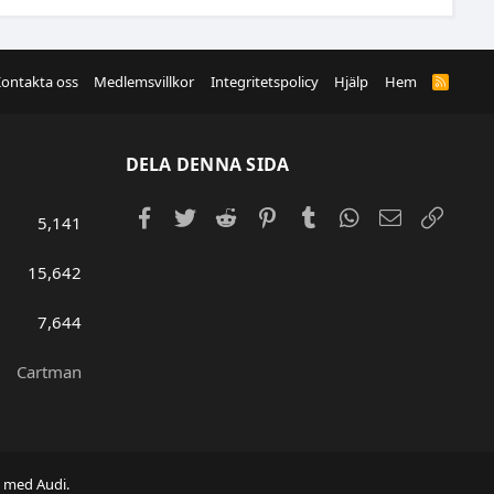
ontakta oss
Medlemsvillkor
Integritetspolicy
Hjälp
Hem
R
S
S
DELA DENNA SIDA
Facebook
Twitter
Reddit
Pinterest
Tumblr
WhatsApp
E-post
Länk
5,141
15,642
7,644
Cartman
e med Audi.