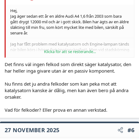
Hej,
Jag äger sedan ett år en äldre Audi A4 1,6 från 2003 som bara
gått drygt 12000 mil och är i gott skick. Bilen har ägts av en äldre
släkting till min fru, som kört mycket lite med bilen, särskilt på
senare år.
Jag har fått problem med katalysatorn och Engine-lampan tänds
när bilen körs i högre fart (motorvägsfart). Men vid stadskörning
Klicka för att se resterande...
tänds aldrig lampan. Bilfirman som släckte enginelampan åt mig
nu sa att felkoderna var katalysatorn. De tror att den kan vara
Det finns väl ingen felkod som direkt säger katalysator, den
igensatt pga. den lilla körning som bilen körts på senare år. Och
har heller inga givare utan är en passiv komponent.
då även så klart i lägre hastigheter. Firman rekommenderade en
katalysatorrengörare att testa innan ett byte ev. måste ske.
Bilfirman föreslog produkten
Nu finns det ju andra felkoder som kan peka mot att
https://www.marinshopen.se/product/catalytic-converter-
katalysatorn kanske är dålig, men kan även bero på andra
lambda-cleaner/wyn24463
som bl.a. denna affär säljer. När jag
orsaker.
läser deras info står det att denna produkt är avsedd för nyare
bilar.
Vad för felkoder? Eller prova en annan verkstad.
Vad rekommenderar ni att jag ska göra innan ett ev. byte av
katalysatorn? Finns någon annan produkt som är bättre
anpassa för en äldre bil som min för att försöka rengöra
27 NOVEMBER 2025
#6
katalysatorn? Ett byte av katalysator är ju även ganska dyrt.
Nypris ligger vad jag hört på ca 12 000 kr för en originaldel plus