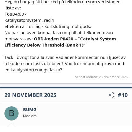
Hej, nu har jag fått besked på felkoderna som verkstaden
läste av:
16804:007
Katalysatorsystem, rad 1
effekten är för låg - kortslutning mot gods.
Nu har jag även kunnat läsa mig till att felkoden ovan
motsvaras av:
OBD-koden P0420 – “Catalyst System
Efficiency Below Threshold (Bank 1)”
Tack i övrigt för alla svar. Vad är er kommentar nu i ljuset av
felkoden som lösts ut i bilen? Vad tror ni om att prova med
en katalysatorreningsflaska?
Senast ändrad:
28 November 2025
29 NOVEMBER 2025
#10
BUMG
B
Medlem