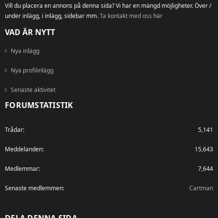
Vill du placera en annons på denna sida? Vi har en mängd möjligheter. Över /
under inlägg, i inlägg, sidebar mm.
Ta kontakt med oss här
VAD ÄR NYTT
Nya inlägg
Nya profilinlägg
Senaste aktivitet
FORUMSTATISTIK
Trådar
5,141
Meddelanden
15,643
Medlemmar
7,644
Senaste medlemmen
Cartman
DELA DENNA SIDA