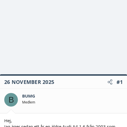
26 NOVEMBER 2025
#1
BUMG
B
Medlem
Hej,
Jag äger sedan ett år en äldre Audi A4 1,6 från 2003 som