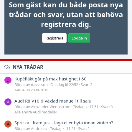
Som gäst kan du både posta nya
trådar och svar, utan att behöva
registrera dig.
Registrera
Logga in
NYA TRÅDAR
Kupéfläkt går på max hastighet i 60
D
Börjat av davvsson
Onsdag kl 22:52
Svar: 2
A4/S4 B8 2008-2016
Audi R8 V10 6-växlad manuell till salu
A
Börjat av Alexander Wennström
Tisdag kl 17:51
Svar: 0
Alla andra Audi modeller
Spricka i framljus – laga eller byta innan vintern?
A
Börjat av Andreasv
Tisdag kl 11:21
Svar: 2