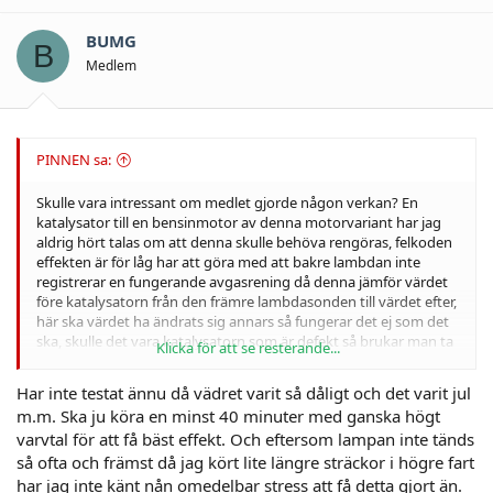
BUMG
B
Medlem
PINNEN sa:
Skulle vara intressant om medlet gjorde någon verkan? En
katalysator till en bensinmotor av denna motorvariant har jag
aldrig hört talas om att denna skulle behöva rengöras, felkoden
effekten är för låg har att göra med att bakre lambdan inte
registrerar en fungerande avgasrening då denna jämför värdet
före katalysatorn från den främre lambdasonden till värdet efter,
här ska värdet ha ändrats sig annars så fungerar det ej som det
ska, skulle det vara katalysatorn som är defekt så brukar man ta
Klicka för att se resterande...
handen och dunka till på den,(tänk på att den är ruskigt varm
om du har varit ute o kört), skramlar det så har kärnan lossnat
Har inte testat ännu då vädret varit så dåligt och det varit jul
och katalysatorn är defekt, är den tyst och stum så kolla
m.m. Ska ju köra en minst 40 minuter med ganska högt
signalerna/åldring på lambdasonderna....
varvtal för att få bäst effekt. Och eftersom lampan inte tänds
Detta är typ steg 1 som en bilmekaniker bör göra som kan lite
så ofta och främst då jag kört lite längre sträckor i högre fart
om felsökning, att släcka felkod och rekommendera
har jag inte känt nån omedelbar stress att få detta gjort än.