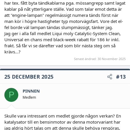
har tex. fått byta tändkablarna pga. mössangrepp samt lagat
kablar på nåt ytterligare ställe. Vad som talar emot detta är
att "engine-lampan" regelmässigt numera tänds först när
man kör i högre hastigheter typ motorvägsfart. Vore det el-
fel borde väl lampan tändas slumpmässigt, tänker jag.
Jag ger i alla fall medlet Liqui moly Catalytic-System Clean,
Universal en chans med black-week rabatt för 186 kr inkl.
frakt. Så får vi se därefter vad som blir nästa steg om så
krävs...?
Senast ändrad:
30 November 2025
25 DECEMBER 2025
#13
PINNEN
P
Medlem
Skulle vara intressant om medlet gjorde någon verkan? En
katalysator till en bensinmotor av denna motorvariant har
jag aldrig hört talas om att denna skulle behöva rengöras,