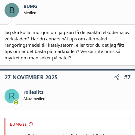
arbetskostnad. Finns andra alternativ? Är köpa begagnad
BUMG
B
katalysator en tänkbar idé?
Medlem
Hälsningar,
/Mikael
Jag ska kolla imorgon om jag kan få de exakta felkoderna av
verkstaden? Har du annars nåt tips om alternativt
rengöringsmedel till katalysatorn, eller tror du det jag fått
tips om är det bästa på marknaden? Verkar inte finns så
mycket om man söker på nätet?
27 NOVEMBER 2025
#7
rolleslitz
R
Aktiv medlem
BUMG sa: