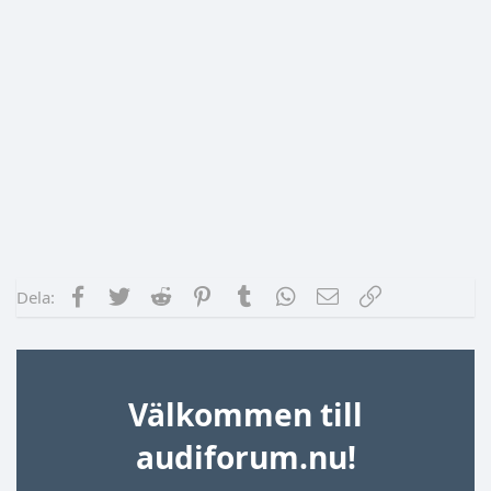
Facebook
Twitter
Reddit
Pinterest
Tumblr
WhatsApp
E-post
Länk
Dela:
Välkommen till
audiforum.nu!