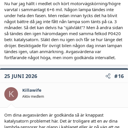
Nu har jag hällt i medlet och kört motorvägskörning/högre
varvtal i sammanlagt 6+6 mil. Någon lampa tändes inte
under hela den fasen. Men redan innan tycks det ha blivit
något bättre då jag inte fått nån lampa som tänts på ca. 3
månader. Så det kan delvis ha "självläkt"? Men å andra sidan
så tändes den igen häromdagen med samma felkod P0420
betr. katalysatorn. Släkt den nu igen och får se hur länge det
dröjer. Besiktigade för övrigt bilen någon dag innan lampan
tändes igen, utan anmärkning. Avgasvärdena var
fortfarande något höga, men inom godkända intervallet.
25 JUNI 2026
#16
Killawife
K
Aktiv medlem
Om dina avgasvärden är godkända så är knappast
katalysatorn problemet här. Det är troligare att en av dina
lambda-sensorer har glapp i kablaget eller är på väg att ge