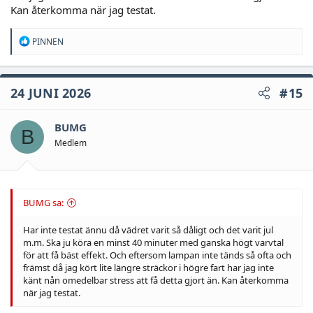
rengöring........ nja här håller jag med Rolleslitz, byt verkstad!
Kan återkomma när jag testat.
MEN, samtidigt så har man med årens gång insett att skruva
R
med bilar gör en förvånad ibland därav är min fråga uppriktig,
PINNEN
e
gjorde det någon skillnad med rengöringsmedlet?
a
c
t
24 JUNI 2026
#15
i
o
n
BUMG
s
B
:
Medlem
BUMG sa:
Har inte testat ännu då vädret varit så dåligt och det varit jul
m.m. Ska ju köra en minst 40 minuter med ganska högt varvtal
för att få bäst effekt. Och eftersom lampan inte tänds så ofta och
främst då jag kört lite längre sträckor i högre fart har jag inte
känt nån omedelbar stress att få detta gjort än. Kan återkomma
när jag testat.