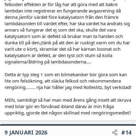
felkoden effekten är för låg har att göra med att bakre
lambdan inte registrerar en fungerande avgasrening då
denna jämför värdet före katalysatorn från den främre
lambdasonden till värdet efter, här ska värdet ha ändrats sig
annars så fungerar det ej som det ska, skulle det vara
katalysatorn som är defekt så brukar man ta handen och
dunka till på den,(tänk på att den är ruskigt varm om du har
varit ute o kört), skramlar det så har kärnan lossnat och
katalysatorn är defekt, är den tyst och stum så kolla
signalerna/åldring på lambdasonderna....
Detta är typ steg 1 som en bilmekaniker bör göra som kan
lite om felsökning, att släcka felkod och rekommendera
rengöring........ nja här håller jag med Rolleslitz, byt verkstad!
MEN, samtidigt så har man med årens gång insett att skruva
med bilar gör en förvånad ibland därav är min fråga
uppriktig, gjorde det någon skillnad med rengöringsmedlet?
9 JANUARI 2026
#14