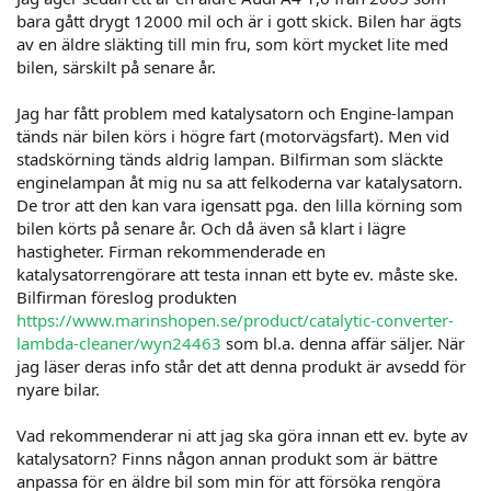
bara gått drygt 12000 mil och är i gott skick. Bilen har ägts
av en äldre släkting till min fru, som kört mycket lite med
bilen, särskilt på senare år.
Jag har fått problem med katalysatorn och Engine-lampan
tänds när bilen körs i högre fart (motorvägsfart). Men vid
stadskörning tänds aldrig lampan. Bilfirman som släckte
enginelampan åt mig nu sa att felkoderna var katalysatorn.
De tror att den kan vara igensatt pga. den lilla körning som
bilen körts på senare år. Och då även så klart i lägre
hastigheter. Firman rekommenderade en
katalysatorrengörare att testa innan ett byte ev. måste ske.
Bilfirman föreslog produkten
https://www.marinshopen.se/product/catalytic-converter-
lambda-cleaner/wyn24463
som bl.a. denna affär säljer. När
jag läser deras info står det att denna produkt är avsedd för
nyare bilar.
Vad rekommenderar ni att jag ska göra innan ett ev. byte av
katalysatorn? Finns någon annan produkt som är bättre
anpassa för en äldre bil som min för att försöka rengöra