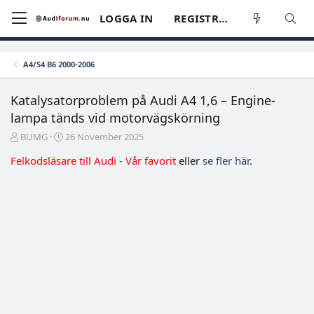
LOGGA IN
REGISTRERA
A4/S4 B6 2000-2006
Katalysatorproblem på Audi A4 1,6 – Engine-
lampa tänds vid motorvägskörning
T
S
BUMG
26 November 2025
r
t
Felkodsläsare till Audi - Vår favorit
eller
se fler här
.
å
a
d
r
s
t
t
d
a
a
r
t
t
u
a
m
r
e