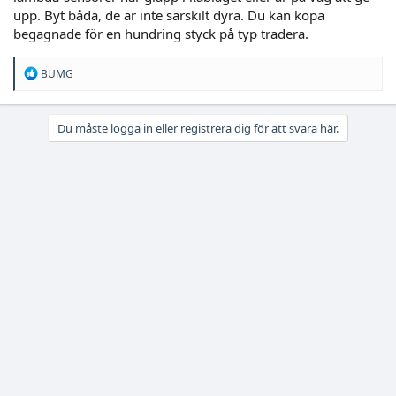
upp. Byt båda, de är inte särskilt dyra. Du kan köpa
begagnade för en hundring styck på typ tradera.
R
BUMG
e
a
c
Du måste logga in eller registrera dig för att svara här.
t
i
o
n
s
: