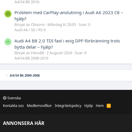
A4/S4 B9 2016-
Problem med CarPlay-anslutning i Audi A6 2023 C8 –
O
hjälp?
Börjat av Olssons
Måndag kl 20:05
Svar: 0
Audi A6 / S6 / RS 6
Audi A4 B8 2.0 TDI fast i evig DPF-förbränning trots
H
bytta delar – hjälp?
Börjat av Hero88
2 Augusti 2026
Svar: 9
A4/S4 B8 2008-2016
A4/S4 B6 2000-2006
Svenska
Kontakta oss
Medlemsvillkor
Integritetspolicy
Hjälp
Hem
R
S
S
ANNONSERA HÄR