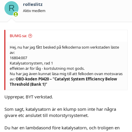
rolleslitz
R
Aktiv medlem
BUMG sa:
Hej, nu har jag fått besked på felkoderna som verkstaden läste
av:
16804:007
Katalysatorsystem, rad 1
effekten är för låg - kortslutning mot gods.
Nu har jag även kunnat läsa mig till att felkoden ovan motsvaras
av:
OBD-koden P0420 – “Catalyst System Efficiency Below
Threshold (Bank 1)”
Upprepar, BYT verkstad.
Som sagt, katalysatorn är en klump som inte har några
givare etc anslutet till motorstyrsystemet.
Du har en lambdasond före katalysatorn, och troligen en