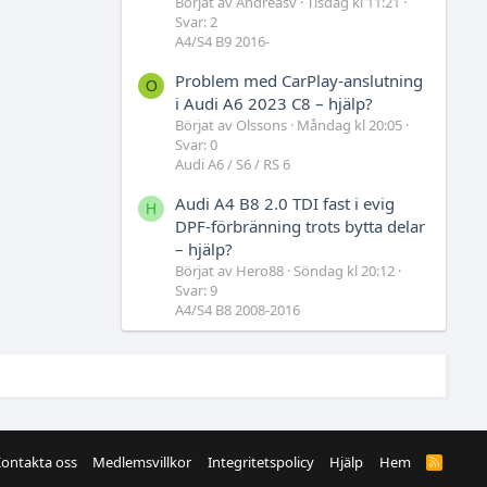
Börjat av Andreasv
Tisdag kl 11:21
Svar: 2
A4/S4 B9 2016-
Problem med CarPlay-anslutning
O
i Audi A6 2023 C8 – hjälp?
Börjat av Olssons
Måndag kl 20:05
Svar: 0
Audi A6 / S6 / RS 6
Audi A4 B8 2.0 TDI fast i evig
H
DPF-förbränning trots bytta delar
– hjälp?
Börjat av Hero88
Söndag kl 20:12
Svar: 9
A4/S4 B8 2008-2016
ontakta oss
Medlemsvillkor
Integritetspolicy
Hjälp
Hem
R
S