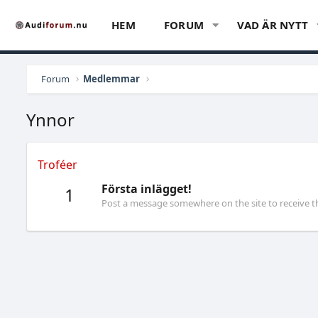
HEM
FORUM
VAD ÄR NYTT
Forum
Medlemmar
Ynnor
Troféer
Första inlägget!
1
Post a message somewhere on the site to receive th