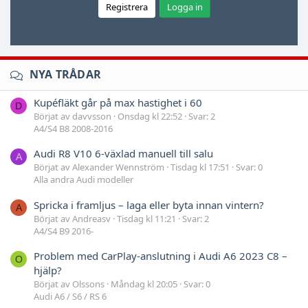
Registrera
Logga in
NYA TRÅDAR
Kupéfläkt går på max hastighet i 60
D
Börjat av davvsson
Onsdag kl 22:52
Svar: 2
A4/S4 B8 2008-2016
Audi R8 V10 6-växlad manuell till salu
A
Börjat av Alexander Wennström
Tisdag kl 17:51
Svar: 0
Alla andra Audi modeller
Spricka i framljus – laga eller byta innan vintern?
A
Börjat av Andreasv
Tisdag kl 11:21
Svar: 2
A4/S4 B9 2016-
Problem med CarPlay-anslutning i Audi A6 2023 C8 –
O
hjälp?
Börjat av Olssons
Måndag kl 20:05
Svar: 0
Audi A6 / S6 / RS 6