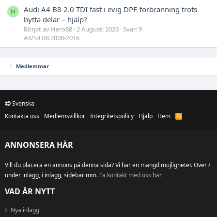
Audi A4 B8 2.0 TDI fast i evig DPF-förbränning trots
H
bytta delar – hjälp?
Börjat av Hero88
2 Augusti 2026
Svar: 9
A4/S4 B8 2008-2016
Medlemmar
Svenska
Kontakta oss
Medlemsvillkor
Integritetspolicy
Hjälp
Hem
R
S
S
ANNONSERA HÄR
Vill du placera en annons på denna sida? Vi har en mängd möjligheter. Över /
under inlägg, i inlägg, sidebar mm.
Ta kontakt med oss här
VAD ÄR NYTT
Nya inlägg