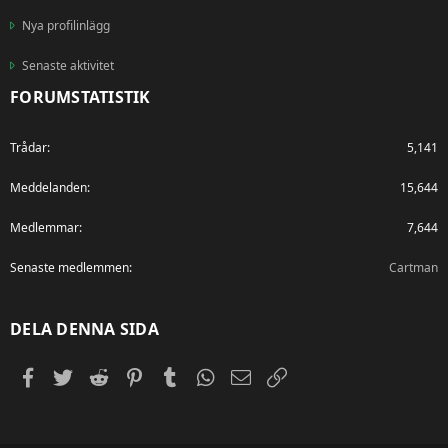
Nya profilinlägg
Senaste aktivitet
FORUMSTATISTIK
Trådar
5,141
Meddelanden
15,644
Medlemmar
7,644
Senaste medlemmen
Cartman
DELA DENNA SIDA
Facebook
Twitter
Reddit
Pinterest
Tumblr
WhatsApp
E-post
Länk