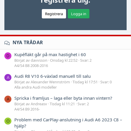
Registrera
Logga in
NYA TRÅDAR
Kupéfläkt går på max hastighet i 60
D
Börjat av davvsson
Onsdag kl 22:52
Svar: 2
A4/S4 B8 2008-2016
Audi R8 V10 6-växlad manuell till salu
A
Börjat av Alexander Wennström
Tisdag kl 17:51
Svar: 0
Alla andra Audi modeller
Spricka i framljus – laga eller byta innan vintern?
A
Börjat av Andreasv
Tisdag kl 11:21
Svar: 2
A4/S4 B9 2016-
Problem med CarPlay-anslutning i Audi A6 2023 C8 –
O
hjälp?