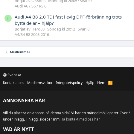
Börjat av Olssons
Måndag kl 20:05
Svar: 0
Audi A6 / S6 / RS 6
Audi A4 B8 2.0 TDI fast i evig DPF-förbränning trots
H
bytta delar – hjälp?
Börjat av Hero88
Söndag kl 20:12
Svar: 8
A4/S4 B8 2008-2016
Medlemmar
Svenska
Kontakta oss
Medlemsvillkor
Integritetspolicy
Hjälp
Hem
R
S
S
ANNONSERA HÄR
Vill du placera en annons på denna sida? Vi har en mängd möjligheter. Över /
under inlägg, i inlägg, sidebar mm.
Ta kontakt med oss här
VAD ÄR NYTT