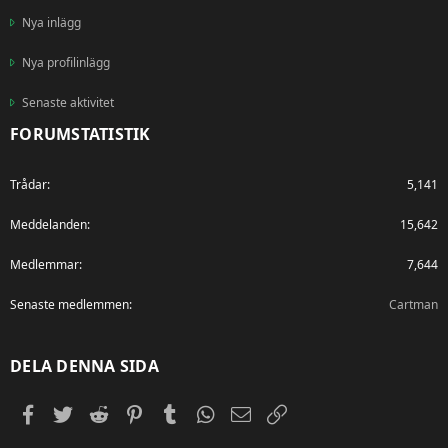
Nya inlägg
Nya profilinlägg
Senaste aktivitet
FORUMSTATISTIK
Trådar
5,141
Meddelanden
15,642
Medlemmar
7,644
Senaste medlemmen
Cartman
DELA DENNA SIDA
Facebook
Twitter
Reddit
Pinterest
Tumblr
WhatsApp
E-post
Länk