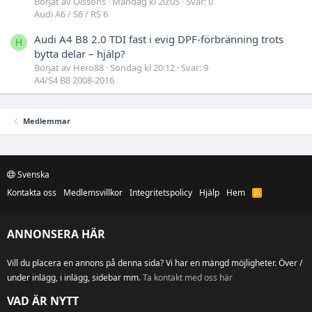
Börjat av Olssons
Måndag kl 20:05
Svar: 0
Audi A6 / S6 / RS 6
Audi A4 B8 2.0 TDI fast i evig DPF-förbränning trots
H
bytta delar – hjälp?
Börjat av Hero88
Söndag kl 20:12
Svar: 9
A4/S4 B8 2008-2016
Medlemmar
Svenska
Kontakta oss
Medlemsvillkor
Integritetspolicy
Hjälp
Hem
R
S
S
ANNONSERA HÄR
Vill du placera en annons på denna sida? Vi har en mängd möjligheter. Över /
under inlägg, i inlägg, sidebar mm.
Ta kontakt med oss här
VAD ÄR NYTT