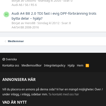
Börjat av Olssons
Måndag kl 20:05
Svar: 0
Audi A6 / S6 / RS 6
Audi A4 B8 2.0 TDI fast i evig DPF-förbränning trots
H
bytta delar – hjälp?
Börjat av Hero88
Söndag kl 20:12
Svar: 8
A4/S4 B8 2008-2016
Medlemmar
Svenska
Kontakta oss
Medlemsvillkor
Integritetspolicy
Hjälp
Hem
R
S
S
ANNONSERA HÄR
Vill du placera en annons på denna sida? Vi har en mängd möjligheter. Över /
under inlägg, i inlägg, sidebar mm.
Ta kontakt med oss här
VAD ÄR NYTT