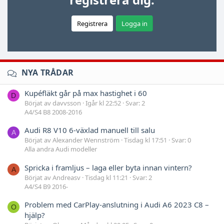
Registrera
Logga in
NYA TRÅDAR
Kupéfläkt går på max hastighet i 60
D
Börjat av davvsson
Igår kl 22:52
Svar: 2
A4/S4 B8 2008-2016
Audi R8 V10 6-växlad manuell till salu
A
Börjat av Alexander Wennström
Tisdag kl 17:51
Svar: 0
Alla andra Audi modeller
Spricka i framljus – laga eller byta innan vintern?
A
Börjat av Andreasv
Tisdag kl 11:21
Svar: 2
A4/S4 B9 2016-
Problem med CarPlay-anslutning i Audi A6 2023 C8 –
O
hjälp?