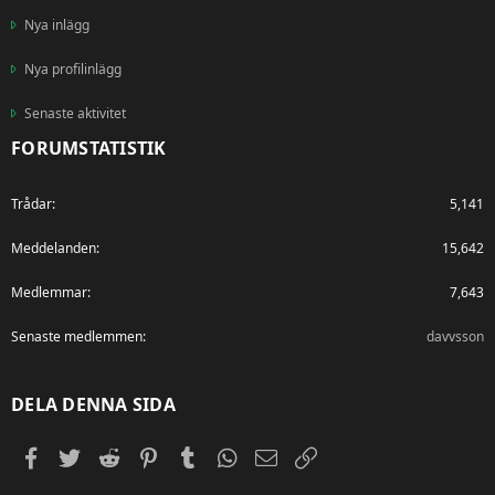
Nya inlägg
Nya profilinlägg
Senaste aktivitet
FORUMSTATISTIK
Trådar
5,141
Meddelanden
15,642
Medlemmar
7,643
Senaste medlemmen
davvsson
DELA DENNA SIDA
Facebook
Twitter
Reddit
Pinterest
Tumblr
WhatsApp
E-post
Länk