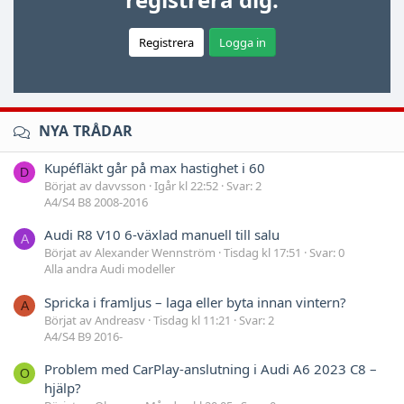
Registrera
Logga in
NYA TRÅDAR
Kupéfläkt går på max hastighet i 60
D
Börjat av davvsson
Igår kl 22:52
Svar: 2
A4/S4 B8 2008-2016
Audi R8 V10 6-växlad manuell till salu
A
Börjat av Alexander Wennström
Tisdag kl 17:51
Svar: 0
Alla andra Audi modeller
Spricka i framljus – laga eller byta innan vintern?
A
Börjat av Andreasv
Tisdag kl 11:21
Svar: 2
A4/S4 B9 2016-
Problem med CarPlay-anslutning i Audi A6 2023 C8 –
O
hjälp?