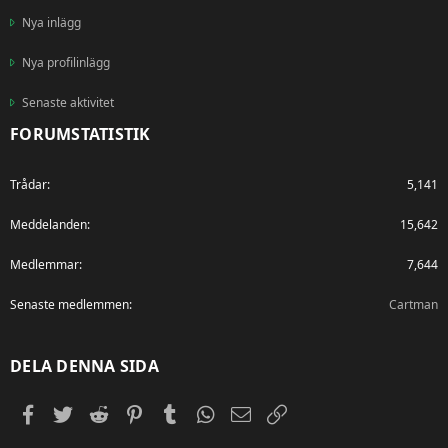
Nya inlägg
Nya profilinlägg
Senaste aktivitet
FORUMSTATISTIK
Trådar
5,141
Meddelanden
15,642
Medlemmar
7,644
Senaste medlemmen
Cartman
DELA DENNA SIDA
Facebook
Twitter
Reddit
Pinterest
Tumblr
WhatsApp
E-post
Länk