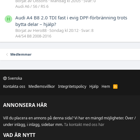
Börjat av Olssons
Måndag kl 20:05
Svar: 0
Audi A6 / S6 / RS 6
Audi A4 B8 2.0 TDI fast i evig DPF-förbränning trots
H
bytta delar – hjälp?
Börjat av Hero88
Söndag kl 20:12
Svar: 8
A4/S4 B8 2008-2016
Medlemmar
Svenska
Kontakta oss
Medlemsvillkor
Integritetspolicy
Hjälp
Hem
R
S
S
ANNONSERA HÄR
Vill du placera en annons på denna sida? Vi har en mängd möjligheter. Över /
under inlägg, i inlägg, sidebar mm.
Ta kontakt med oss här
VAD ÄR NYTT