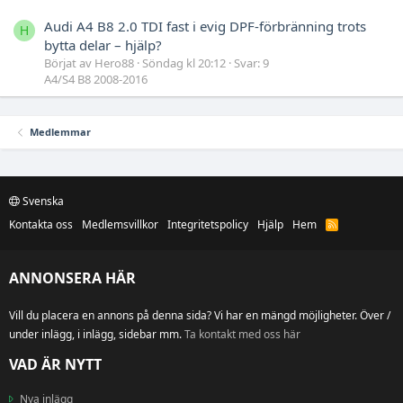
Audi A4 B8 2.0 TDI fast i evig DPF-förbränning trots
H
bytta delar – hjälp?
Börjat av Hero88
Söndag kl 20:12
Svar: 9
A4/S4 B8 2008-2016
Medlemmar
Svenska
Kontakta oss
Medlemsvillkor
Integritetspolicy
Hjälp
Hem
R
S
S
ANNONSERA HÄR
Vill du placera en annons på denna sida? Vi har en mängd möjligheter. Över /
under inlägg, i inlägg, sidebar mm.
Ta kontakt med oss här
VAD ÄR NYTT
Nya inlägg