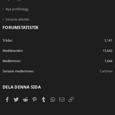
Nya profilinlägg
Senaste aktivitet
FORUMSTATISTIK
Trådar
5,141
Meddelanden
15,643
Medlemmar
7,644
Senaste medlemmen
Cartman
DELA DENNA SIDA
Facebook
Twitter
Reddit
Pinterest
Tumblr
WhatsApp
E-post
Länk