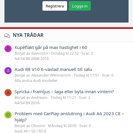
Registrera
Logga in
NYA TRÅDAR
Kupéfläkt går på max hastighet i 60
D
Börjat av davvsson
Onsdag kl 22:52
Svar: 2
A4/S4 B8 2008-2016
Audi R8 V10 6-växlad manuell till salu
A
Börjat av Alexander Wennström
Tisdag kl 17:51
Svar: 0
Alla andra Audi modeller
Spricka i framljus – laga eller byta innan vintern?
A
Börjat av Andreasv
Tisdag kl 11:21
Svar: 2
A4/S4 B9 2016-
Problem med CarPlay-anslutning i Audi A6 2023 C8 –
O
hjälp?
Börjat av Olssons
Måndag kl 20:05
Svar: 0
Audi A6 / S6 / RS 6